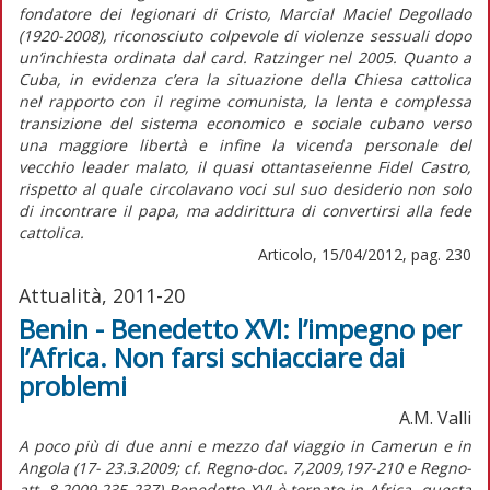
fondatore dei legionari di Cristo, Marcial Maciel Degollado
(1920-2008), riconosciuto colpevole di violenze sessuali dopo
un’inchiesta ordinata dal card. Ratzinger nel 2005. Quanto a
Cuba, in evidenza c’era la situazione della Chiesa cattolica
nel rapporto con il regime comunista, la lenta e complessa
transizione del sistema economico e sociale cubano verso
una maggiore libertà e infine la vicenda personale del
vecchio leader malato, il quasi ottantaseienne Fidel Castro,
rispetto al quale circolavano voci sul suo desiderio non solo
di incontrare il papa, ma addirittura di convertirsi alla fede
cattolica.
Articolo, 15/04/2012, pag. 230
Attualità, 2011-20
Benin - Benedetto XVI: l’impegno per
l’Africa. Non farsi schiacciare dai
problemi
A.M. Valli
A poco più di due anni e mezzo dal viaggio in Camerun e in
Angola (17- 23.3.2009; cf. Regno-doc. 7,2009,197-210 e Regno-
att. 8,2009,235-237) Benedetto XVI è tornato in Africa, questa