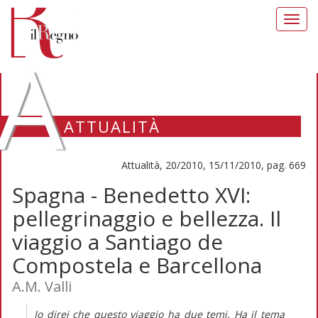
Toggl
navig
A
ATTUALITÀ
Attualità, 20/2010, 15/11/2010, pag. 669
Spagna - Benedetto XVI:
pellegrinaggio e bellezza. Il
viaggio a Santiago de
Compostela e Barcellona
A.M. Valli
Io direi che questo viaggio ha due temi. Ha il tema