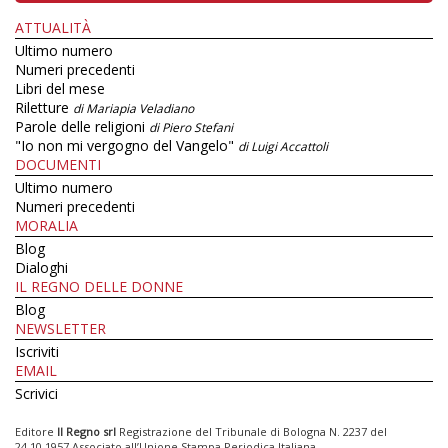
ATTUALITÀ
Ultimo numero
Numeri precedenti
Libri del mese
Riletture
di Mariapia Veladiano
Parole delle religioni
di Piero Stefani
"Io non mi vergogno del Vangelo"
di Luigi Accattoli
DOCUMENTI
Ultimo numero
Numeri precedenti
MORALIA
Blog
Dialoghi
IL REGNO DELLE DONNE
Blog
NEWSLETTER
Iscriviti
EMAIL
Scrivici
Editore
Il Regno srl
Registrazione del Tribunale di Bologna N. 2237 del
24.10.1957 Associato all’Unione Stampa Periodica Italiana