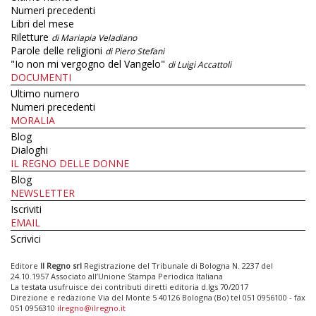
Numeri precedenti
Libri del mese
Riletture
di Mariapia Veladiano
Parole delle religioni
di Piero Stefani
"Io non mi vergogno del Vangelo"
di Luigi Accattoli
DOCUMENTI
Ultimo numero
Numeri precedenti
MORALIA
Blog
Dialoghi
IL REGNO DELLE DONNE
Blog
NEWSLETTER
Iscriviti
EMAIL
Scrivici
Editore
Il Regno srl
Registrazione del Tribunale di Bologna N. 2237 del
24.10.1957 Associato all’Unione Stampa Periodica Italiana
La testata usufruisce dei contributi diretti editoria d.lgs 70/2017
Direzione e redazione Via del Monte 5 40126 Bologna (Bo) tel 051 0956100 - fax
051 0956310
ilregno@ilregno.it