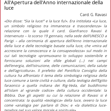
All'Apertura dell'Anno internazionale della
luce
Card. G. Ravasi
«Dio disse: “Sia la luce!” e la luce fu!». Era intitolata «La luce,
un simbolo religioso tra immanenza e trascendenza» la
relazione con la quale il card. Gianfranco Ravasi è
intervenuto – lo scorso 19 gennaio, nella sede dell’UNESCO a
Parigi – alla cerimonia di apertura dell’Anno internazionale
della luce e delle tecnologie basate sulla luce, che «mira ad
accrescere la conoscenza e la consapevolezza» sul modo in
cui tali tecnologie «promuovano lo sviluppo sostenibile e
forniscano soluzioni alle sfide globali (...) nei campi
dell’energia, dell’istruzione, delle comunicazioni, della salute
e dell’agricoltura». Il prefetto del Pontificio Consiglio della
cultura ha affrontato il tema della simbologia religiosa della
luce comune a tante civiltà e culture, dalla teologia dell’Egitto
faraonico a quella indiana dei Rig-Veda, dal buddhismo
all'islam al «grande codice» della cultura occidentale: la
Bibbia. Due gli aspetti su cui la relazione di Ravasi si è
concentrata: la qualità «teologica» della luce, ovvero la luce
come «analogia per parlare di Dio»; e «la dialettica luce-
tenebre nel suo valore morale e spirituale».