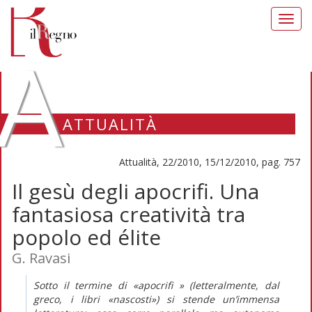
Toggl
navig
A
ATTUALITÀ
Attualità, 22/2010, 15/12/2010, pag. 757
Il gesù degli apocrifi. Una
fantasiosa creatività tra
popolo ed élite
G. Ravasi
Sotto il termine di «apocrifi » (letteralmente, dal
greco, i libri «nascosti») si stende un’immensa