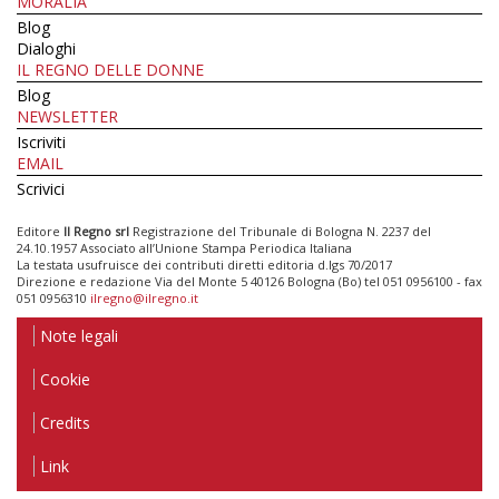
MORALIA
Blog
Dialoghi
IL REGNO DELLE DONNE
Blog
NEWSLETTER
Iscriviti
EMAIL
Scrivici
Editore
Il Regno srl
Registrazione del Tribunale di Bologna N. 2237 del
24.10.1957 Associato all’Unione Stampa Periodica Italiana
La testata usufruisce dei contributi diretti editoria d.lgs 70/2017
Direzione e redazione Via del Monte 5 40126 Bologna (Bo) tel 051 0956100 - fax
051 0956310
ilregno@ilregno.it
Note legali
Cookie
Credits
Link