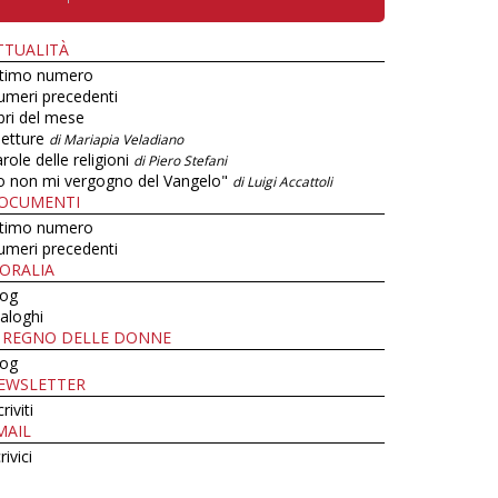
TTUALITÀ
ltimo numero
umeri precedenti
bri del mese
letture
di Mariapia Veladiano
role delle religioni
di Piero Stefani
o non mi vergogno del Vangelo"
di Luigi Accattoli
OCUMENTI
ltimo numero
umeri precedenti
ORALIA
log
aloghi
L REGNO DELLE DONNE
log
EWSLETTER
criviti
MAIL
rivici