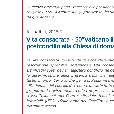
L'udienza privata di papa Francesco alla presidenza
religiose (CLAR), avvenuta il 6 giugno scorso, ha u
da quarant’anni.
Attualità, 2013-2
Vita consacrata - 50°Vaticano II
postconcilio alla Chiesa di dom
La vita consacrata conosce da qualche decennio 
l’esortazione apostolica postsinodale Vita cons
significativi spazi né nel magistero pontificio, né n
la desertificazione della presenza della vita re
testimonianza. Certo anche per debolezza intern
all’indomani del concilio di Trento e durante tutto
gruppo di 14 riviste (una trentina di presenze) ded
rivista Testimoni (del Centro editoriale dehonia
femminili (UISG). «Sulle orme del Concilio»: quest
novembre scorso.