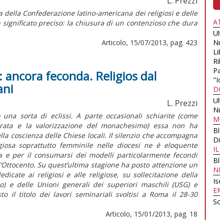
L. Prezzi
 della Confederazione latino-americana dei religiosi e delle
A
n significato preciso: la chiusura di un contenzioso che dura
U
Articolo, 15/07/2013, pag. 423
N
Li
Ri
Pa
: ancora feconda. Religios dal
"I
ani
D
U
L. Prezzi
N
una sorta di eclissi. A parte occasionali schiarite (come
M
ecrata e la valorizzazione del monachesimo) essa non ha
B
ella coscienza delle Chiese locali. Il silenzio che accompagna
Di
ligiosa soprattutto femminile nelle diocesi ne è eloquente
I
a e per il consumarsi dei modelli particolarmente fecondi
B
 l’Ottocento. Su quest’ultima stagione ha posto attenzione un
N
icate ai religiosi e alle religiose, su sollecitazione della
Is
no) e delle Unioni generali dei superiori maschili (USG) e
E
o il titolo dei lavori seminariali svoltisi a Roma il 28-30
Sc
Articolo, 15/01/2013, pag. 18