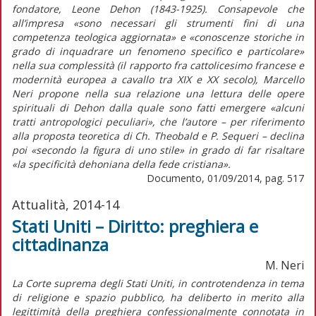
fondatore, Leone Dehon (1843-1925). Consapevole che
all’impresa «sono necessari gli strumenti fini di una
competenza teologica aggiornata» e «conoscenze storiche in
grado di inquadrare un fenomeno specifico e particolare»
nella sua complessità (il rapporto fra cattolicesimo francese e
modernità europea a cavallo tra XIX e XX secolo), Marcello
Neri propone nella sua relazione una lettura delle opere
spirituali di Dehon dalla quale sono fatti emergere «alcuni
tratti antropologici peculiari», che l’autore – per riferimento
alla proposta teoretica di Ch. Theobald e P. Sequeri – declina
poi «secondo la figura di uno stile» in grado di far risaltare
«la specificità dehoniana della fede cristiana».
Documento, 01/09/2014, pag. 517
Attualità, 2014-14
Stati Uniti – Diritto: preghiera e
cittadinanza
M. Neri
La Corte suprema degli Stati Uniti, in controtendenza in tema
di religione e spazio pubblico, ha deliberto in merito alla
legittimità della preghiera confessionalmente connotata in