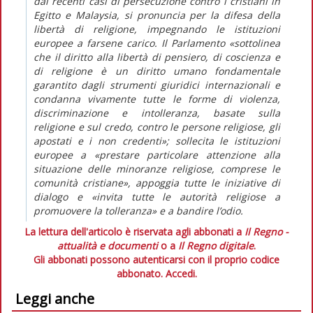
dai recenti casi di persecuzione contro i cristiani in
Egitto e Malaysia, si pronuncia per la difesa della
libertà di religione, impegnando le istituzioni
europee a farsene carico. Il Parlamento «sottolinea
che il diritto alla libertà di pensiero, di coscienza e
di religione è un diritto umano fondamentale
garantito dagli strumenti giuridici internazionali e
condanna vivamente tutte le forme di violenza,
discriminazione e intolleranza, basate sulla
religione e sul credo, contro le persone religiose, gli
apostati e i non credenti»; sollecita le istituzioni
europee a «prestare particolare attenzione alla
situazione delle minoranze religiose, comprese le
comunità cristiane», appoggia tutte le iniziative di
dialogo e «invita tutte le autorità religiose a
promuovere la tolleranza» e a bandire l’odio.
La lettura dell'articolo è riservata agli abbonati a
Il Regno -
attualità e documenti
o a
Il Regno digitale
.
Gli abbonati possono autenticarsi con il proprio codice
abbonato.
Accedi.
Leggi anche