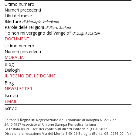
Ultimo numero
Numeri precedenti
Libri del mese
Riletture
di Mariapia Veladiano
Parole delle religioni
di Piero Stefani
"Io non mi vergogno del Vangelo"
di Luigi Accattoli
DOCUMENTI
Ultimo numero
Numeri precedenti
MORALIA
Blog
Dialoghi
IL REGNO DELLE DONNE
Blog
NEWSLETTER
Iscriviti
EMAIL
Scrivici
Editore
Il Regno srl
Registrazione del Tribunale di Bologna N. 2237 del
24.10.1957 Associato all’Unione Stampa Periodica Italiana
La testata usufruisce dei contributi diretti editoria d.lgs 70/2017
Direzione e redazione Via del Monte 5 40126 Bologna (Bo) tel 051 0956100 - fax