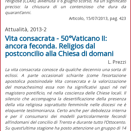
religiose (CLAR), avvenuta il 6 giugno scorso, ha un significato
preciso: la chiusura di un contenzioso che dura da
quarant’anni.
Articolo, 15/07/2013, pag. 423
Attualità, 2013-2
Vita consacrata - 50°Vaticano II:
ancora feconda. Religios dal
postconcilio alla Chiesa di domani
L. Prezzi
La vita consacrata conosce da qualche decennio una sorta di
eclissi. A parte occasionali schiarite (come l’esortazione
apostolica postsinodale Vita consecrata e la valorizzazione
del monachesimo) essa non ha significativi spazi né nel
magistero pontificio, né nella coscienza delle Chiese locali. Il
silenzio che accompagna la desertificazione della presenza
della vita religiosa soprattutto femminile nelle diocesi ne è
eloquente testimonianza. Certo anche per debolezza interna
e per il consumarsi dei modelli particolarmente fecondi
all’indomani del concilio di Trento e durante tutto l’Ottocento.
Su quest’ultima stagione ha posto attenzione un gruppo di 14