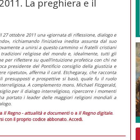
2011. La preghiera e il
il 27 ottobre 2011 una «giornata di riflessione, dialogo e
do», richiamando l’iniziativa inedita assunta dal suo
vamente a unirsi a questo cammino «i fratelli cristiani
 tradizioni religiose del mondo e, idealmente, tutti gli
e per riflettere su quell’intuizione profetica con chi ne
poca presidente del Pontificio consiglio della giustizia e
re ripetuto», afferma il card. Etchegaray, che racconta
i presupposti e prospettive si basò, quale fu il ruolo
nterreligiosa. A complemento mons. Michael Fitzgerald,
iglio per il dialogo interreligioso, ripercorre i momenti
ha portato i leader delle maggiori religioni mondiali a
alogo.
 a
Il Regno - attualità e documenti
o a
Il Regno digitale
.
si con il proprio codice abbonato.
Accedi.