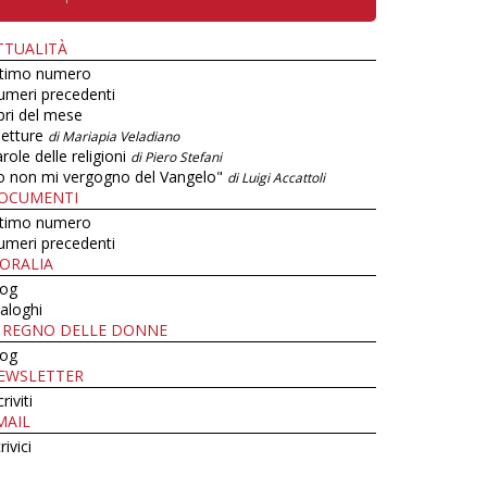
TTUALITÀ
ltimo numero
umeri precedenti
bri del mese
letture
di Mariapia Veladiano
role delle religioni
di Piero Stefani
o non mi vergogno del Vangelo"
di Luigi Accattoli
OCUMENTI
ltimo numero
umeri precedenti
ORALIA
log
aloghi
L REGNO DELLE DONNE
log
EWSLETTER
criviti
MAIL
rivici