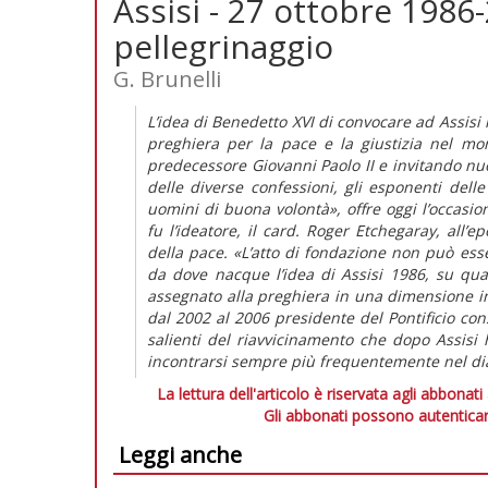
Assisi - 27 ottobre 1986-
pellegrinaggio
G. Brunelli
L’idea di Benedetto XVI di convocare ad Assisi 
preghiera per la pace e la giustizia nel mon
predecessore Giovanni Paolo II e invitando nuo
delle diverse confessioni, gli esponenti delle
uomini di buona volontà», offre oggi l’occasion
fu l’ideatore, il card. Roger Etchegaray, all’e
della pace. «L’atto di fondazione non può esse
da dove nacque l’idea di Assisi 1986, su qual
assegnato alla preghiera in una dimensione i
dal 2002 al 2006 presidente del Pontificio cons
salienti del riavvicinamento che dopo Assisi 
incontrarsi sempre più frequentemente nel di
La lettura dell'articolo è riservata agli abbonati
Gli abbonati possono autenticar
Leggi anche