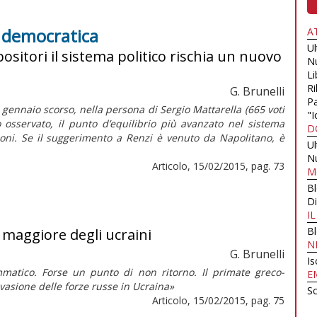
e democratica
A
U
ositori il sistema politico rischia un nuovo
N
Li
Ri
G. Brunelli
Pa
1 gennaio scorso, nella persona di Sergio Mattarella (665 voti
"I
o osservato, il punto d’equilibrio più avanzato nel sistema
D
zioni. Se il suggerimento a Renzi è venuto da Napolitano, è
U
N
Articolo, 15/02/2015, pag. 73
M
B
Di
I
B
o maggiore degli ucraini
N
G. Brunelli
Is
atico. Forse un punto di non ritorno. Il primate greco-
E
nvasione delle forze russe in Ucraina»
Sc
Articolo, 15/02/2015, pag. 75