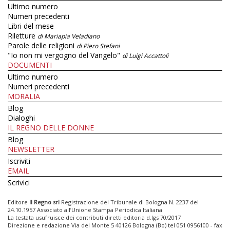
Ultimo numero
Numeri precedenti
Libri del mese
Riletture
di Mariapia Veladiano
Parole delle religioni
di Piero Stefani
"Io non mi vergogno del Vangelo"
di Luigi Accattoli
DOCUMENTI
Ultimo numero
Numeri precedenti
MORALIA
Blog
Dialoghi
IL REGNO DELLE DONNE
Blog
NEWSLETTER
Iscriviti
EMAIL
Scrivici
Editore
Il Regno srl
Registrazione del Tribunale di Bologna N. 2237 del
24.10.1957 Associato all’Unione Stampa Periodica Italiana
La testata usufruisce dei contributi diretti editoria d.lgs 70/2017
Direzione e redazione Via del Monte 5 40126 Bologna (Bo) tel 051 0956100 - fax