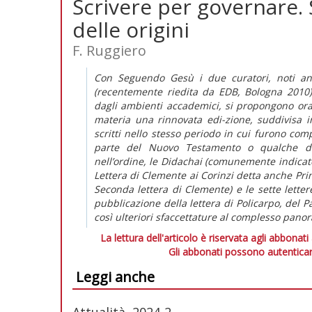
Scrivere per governare. S
delle origini
F. Ruggiero
Con Seguendo Gesù i due curatori, noti anc
(recentemente riedita da EDB, Bologna 2010)
dagli ambienti accademici, si propongono ora d
materia una rinnovata edi-zione, suddivisa in 
scritti nello stesso periodo in cui furono co
parte del Nuovo Testamento o qualche de
nell’ordine, le Didachai (comunemente indicate 
Lettera di Clemente ai Corinzi detta anche Pri
Seconda lettera di Clemente) e le sette letter
pubblicazione della lettera di Policarpo, del 
così ulteriori sfaccettature al complesso panor
La lettura dell'articolo è riservata agli abbonati
Gli abbonati possono autenticar
Leggi anche
Attualità, 2024-2