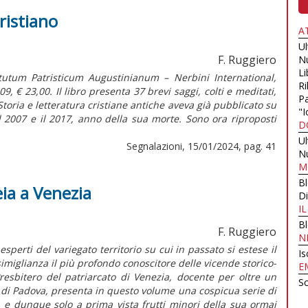
ristiano
A
U
F. Ruggiero
N
Li
itutum Patristicum Augustinianum – Nerbini International,
Ri
, € 23,00. Il libro presenta 37 brevi saggi, colti e meditati,
Pa
toria e letteratura cristiane antiche aveva già pubblicato su
"I
l 2007 e il 2017, anno della sua morte. Sono ora riproposti
D
U
Segnalazioni, 15/01/2024, pag. 41
N
M
B
ia a Venezia
Di
I
B
F. Ruggiero
N
perti del variegato territorio su cui in passato si estese il
Is
imiglianza il più profondo conoscitore delle vicende storico-
E
Presbitero del patriarcato di Venezia, docente per oltre un
Sc
tà di Padova, presenta in questo volume una cospicua serie di
i, e dunque solo a prima vista frutti minori della sua ormai