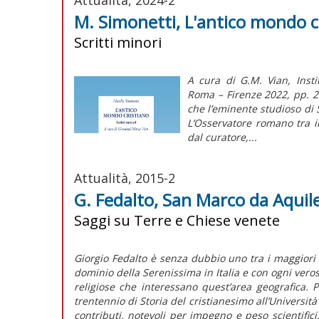
M. Simonetti, L'antico mondo c
Scritti minori
A cura di G.M. Vian, Inst
Roma – Firenze 2022, pp. 209
che l’eminente studioso di S
L’Osservatore romano tra i
dal curatore,...
Attualità, 2015-2
G. Fedalto, San Marco da Aquile
Saggi su Terre e Chiese venete
Giorgio Fedalto è senza dubbio uno tra i maggiori es
dominio della Serenissima in Italia e con ogni veros
religiose che interessano quest’area geografica. 
trentennio di Storia del cristianesimo all’Universi
contributi, notevoli per impegno e peso scientific