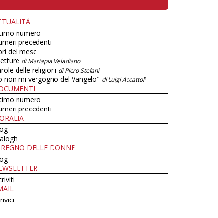
TTUALITÀ
ltimo numero
umeri precedenti
bri del mese
letture
di Mariapia Veladiano
role delle religioni
di Piero Stefani
o non mi vergogno del Vangelo"
di Luigi Accattoli
OCUMENTI
ltimo numero
umeri precedenti
ORALIA
log
aloghi
L REGNO DELLE DONNE
log
EWSLETTER
criviti
MAIL
rivici