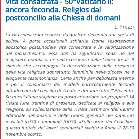
Vita consacrata - 50°Vaticano II:
ancora feconda. Religios dal
postconcilio alla Chiesa di domani
L. Prezzi
La vita consacrata conosce da qualche decennio una sorta di
eclissi. A parte occasionali schiarite (come l’esortazione
apostolica postsinodale Vita consecrata e la valorizzazione
del monachesimo) essa non ha significativi spazi né nel
magistero pontificio, né nella coscienza delle Chiese locali. Il
silenzio che accompagna la desertificazione della presenza
della vita religiosa soprattutto femminile nelle diocesi ne è
eloquente testimonianza. Certo anche per debolezza interna
e per il consumarsi dei modelli particolarmente fecondi
all’indomani del concilio di Trento e durante tutto l’Ottocento.
Su quest’ultima stagione ha posto attenzione un gruppo di 14
riviste (una trentina di presenze) dedicate ai religiosi e alle
religiose, su sollecitazione della rivista Testimoni (del Centro
editoriale dehoniano) e delle Unioni generali dei superiori
maschili (USG) e femminili (UISG). «Sulle orme del Concilio»:
questo il titolo dei lavori seminariali svoltisi a Roma il 28-30
novembre scorso.