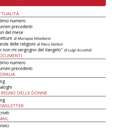
TTUALITÀ
ltimo numero
umeri precedenti
bri del mese
letture
di Mariapia Veladiano
role delle religioni
di Piero Stefani
o non mi vergogno del Vangelo"
di Luigi Accattoli
OCUMENTI
ltimo numero
umeri precedenti
ORALIA
log
aloghi
L REGNO DELLE DONNE
log
EWSLETTER
criviti
MAIL
rivici