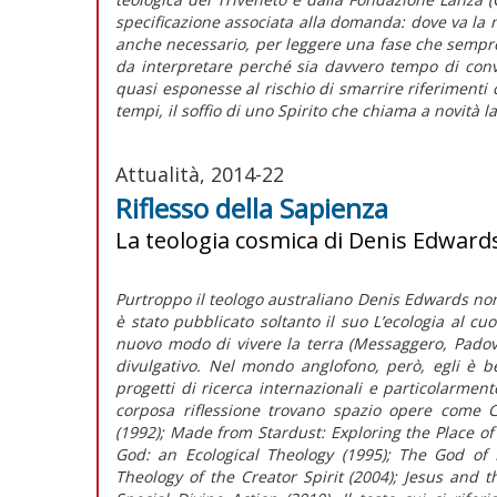
specificazione associata alla domanda: dove va la
anche necessario, per leggere una fase che sempr
da interpretare perché sia davvero tempo di conver
quasi esponesse al rischio di smarrire riferimenti 
tempi, il soffio di uno Spirito che chiama a novità l
Attualità, 2014-22
Riflesso della Sapienza
La teologia cosmica di Denis Edward
Purtroppo il teologo australiano Denis Edwards non 
è stato pubblicato soltanto il suo L’ecologia al 
nuovo modo di vivere la terra (Messaggero, Padov
divulgativo. Nel mondo anglofono, però, egli è b
progetti di ricerca internazionali e particolarmente
corposa riflessione trovano spazio opere come 
(1992); Made from Stardust: Exploring the Place o
God: an Ecological Theology (1995); The God of E
Theology of the Creator Spirit (2004); Jesus and