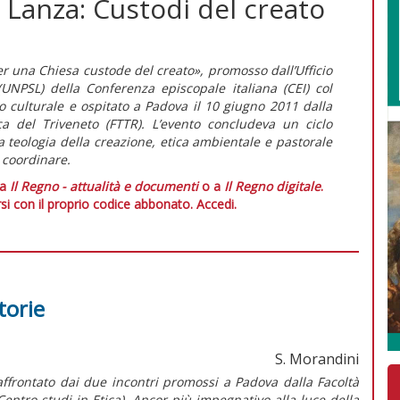
 Lanza: Custodi del creato
r una Chiesa custode del creato», promosso dall’Ufficio
(UNPSL) della Conferenza episcopale italiana (CEI) col
o culturale e ospitato a Padova il 10 giugno 2011 dalla
a del Triveneto (FTTR). L’evento concludeva un ciclo
a teologia della creazione, etica ambientale e pastorale
i coordinare.
 a
Il Regno - attualità e documenti
o a
Il Regno digitale
.
si con il proprio codice abbonato.
Accedi.
torie
S. Morandini
ffrontato dai due incontri promossi a Padova dalla Facoltà
entro studi in Etica). Ancor più impegnativo alla luce della