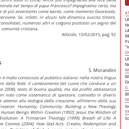
 morale nel tempo di papa Francesco? Impegnativo certo, ma
e di più avvertiamo come kairòs, come momento favorevole,
A
sione. Se, infatti, in alcuni tale dinamica suscita timore,
U
consolidati, numerosi altri vi colgono piuttosto un segno dei
N
a comunità cristiana.
Li
Articolo, 15/02/2015, pag. 92
Ri
Pa
"I
D
U
s
N
S. Morandini
M
B
è molto conosciuto al pubblico italiano: nella nostra lingua
Di
cuore della fede. Il cambiamento del cuore che conduce a un
I
a 2008), testo di buona qualità, ma dal profilo abbastanza
B
en noto come sistematico di spessore, coinvolto in diversi
N
 attento alla teologia della creazione; all’interno della sua
Is
Creation, Humanity, Community: Building a New Theology
E
f Human Beings Within Creation (1992); Jesus the Wisdom of
volution: A Trinitarian Theology (1999); Breath of Life: A
Sc
 the Cosmos (2004); How God Acts. Creatio, Redemption and