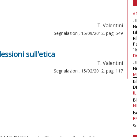
A
U
T. Valentini
N
Li
Segnalazioni, 15/09/2012, pag. 549
Ri
Pa
"I
essioni sull’etica
D
T. Valentini
U
N
Segnalazioni, 15/02/2012, pag. 117
M
B
Di
I
B
N
Is
E
Sc