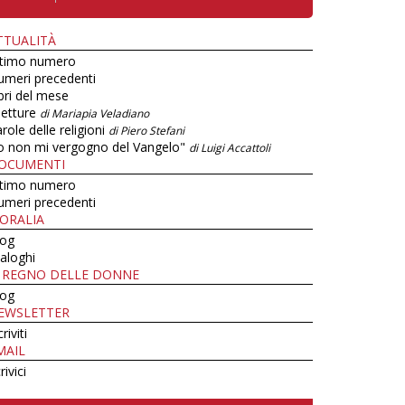
TTUALITÀ
ltimo numero
umeri precedenti
bri del mese
letture
di Mariapia Veladiano
role delle religioni
di Piero Stefani
o non mi vergogno del Vangelo"
di Luigi Accattoli
OCUMENTI
ltimo numero
umeri precedenti
ORALIA
log
aloghi
L REGNO DELLE DONNE
log
EWSLETTER
criviti
MAIL
rivici