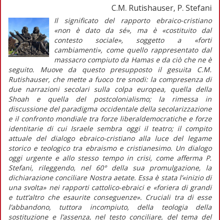
C.M. Rutishauser, P. Stefani
Il significato del rapporto ebraico-cristiano
«non è dato da sé», ma è «costituito dal
contesto sociale», soggetto a «forti
cambiamenti», come quello rappresentato dal
massacro compiuto da Hamas e da ciò che ne è
seguito. Muove da questo presupposto il gesuita C.M.
Rutishauser, che mette a fuoco tre snodi: la compresenza di
due narrazioni secolari sulla colpa europea, quella della
Shoah
e quella del postcolonialismo; la rimessa in
discussione del paradigma occidentale della secolarizzazione
e il confronto mondiale tra forze liberaldemocratiche e forze
identitarie di cui Israele sembra oggi il teatro; il compito
attuale del dialogo ebraico-cristiano alla luce del legame
storico e teologico tra ebraismo e cristianesimo. Un dialogo
oggi urgente e allo stesso tempo in crisi, come afferma P.
Stefani, rileggendo, nel 60° della sua promulgazione, la
dichiarazione conciliare
Nostra aetate
. Essa è stata l’«inizio di
una svolta» nei rapporti cattolico-ebraici e «foriera di grandi
e tutt’altro che esaurite conseguenze». Cruciali tra di esse
l’abbandono, tuttora incompiuto, della teologia della
sostituzione e l’assenza, nel testo conciliare, del tema del