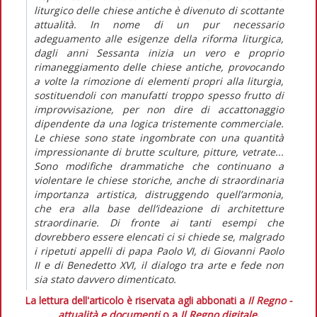
liturgico delle chiese antiche è divenuto di scottante
attualità. In nome di un pur necessario
adeguamento alle esigenze della riforma liturgica,
dagli anni Sessanta inizia un vero e proprio
rimaneggiamento delle chiese antiche, provocando
a volte la rimozione di elementi propri alla liturgia,
sostituendoli con manufatti troppo spesso frutto di
improvvisazione, per non dire di accattonaggio
dipendente da una logica tristemente commerciale.
Le chiese sono state ingombrate con una quantità
impressionante di brutte sculture, pitture, vetrate...
Sono modifiche drammatiche che continuano a
violentare le chiese storiche, anche di straordinaria
importanza artistica, distruggendo quell’armonia,
che era alla base dell’ideazione di architetture
straordinarie. Di fronte ai tanti esempi che
dovrebbero essere elencati ci si chiede se, malgrado
i ripetuti appelli di papa Paolo VI, di Giovanni Paolo
II e di Benedetto XVI, il dialogo tra arte e fede non
sia stato davvero dimenticato.
La lettura dell'articolo è riservata agli abbonati a
Il Regno -
attualità e documenti
o a
Il Regno digitale
.