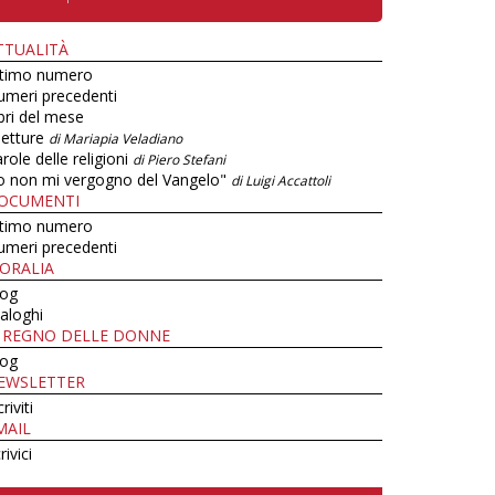
TTUALITÀ
ltimo numero
umeri precedenti
bri del mese
letture
di Mariapia Veladiano
role delle religioni
di Piero Stefani
o non mi vergogno del Vangelo"
di Luigi Accattoli
OCUMENTI
ltimo numero
umeri precedenti
ORALIA
log
aloghi
L REGNO DELLE DONNE
log
EWSLETTER
criviti
MAIL
rivici