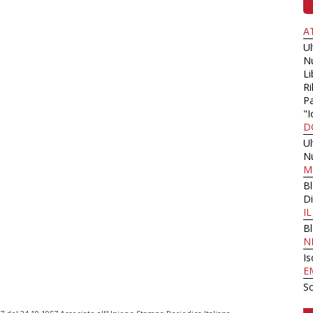
A
U
N
Li
Ri
Pa
"I
D
U
N
M
B
Di
I
B
N
Is
E
Sc