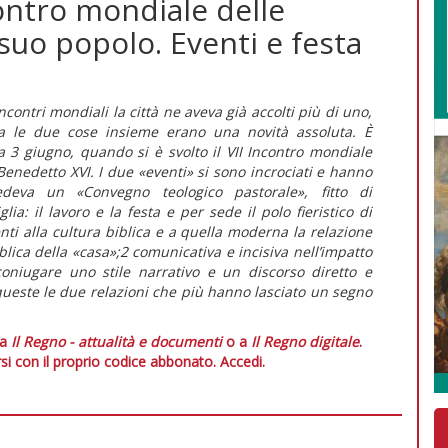
contro mondiale delle
 suo popolo. Eventi e festa
ontri mondiali la città ne aveva già accolti più di uno,
Ma le due cose insieme erano una novità assoluta. È
3 giugno, quando si è svolto il VII Incontro mondiale
Benedetto XVI. I due «eventi» si sono incrociati e hanno
edeva un «Convegno teologico pastorale», fitto di
: il lavoro e la festa e per sede il polo fieristico di
menti alla cultura biblica e a quella moderna la relazione
lica della «casa»;2 comunicativa e incisiva nell’impatto
coniugare uno stile narrativo e un discorso diretto e
 queste le due relazioni che più hanno lasciato un segno
 a
Il Regno - attualità e documenti
o a
Il Regno digitale
.
si con il proprio codice abbonato.
Accedi.