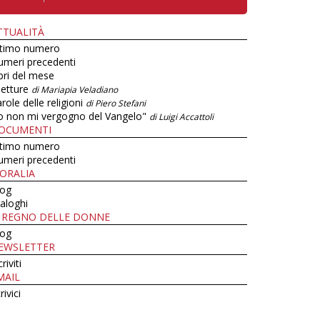
TTUALITÀ
ltimo numero
umeri precedenti
bri del mese
letture
di Mariapia Veladiano
role delle religioni
di Piero Stefani
o non mi vergogno del Vangelo"
di Luigi Accattoli
OCUMENTI
ltimo numero
umeri precedenti
ORALIA
log
aloghi
L REGNO DELLE DONNE
log
EWSLETTER
criviti
MAIL
rivici