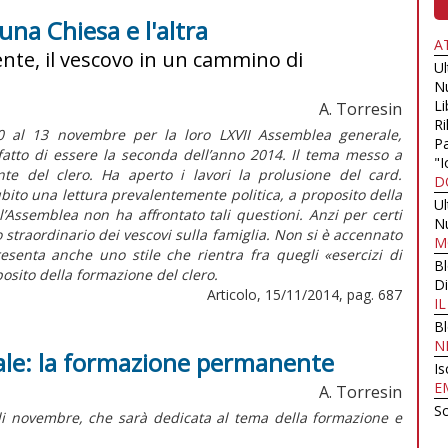
 una Chiesa e l'altra
A
nte, il vescovo in un cammino di
U
N
Li
A. Torresin
Ri
l 10 al 13 novembre per la loro LXVII Assemblea generale,
Pa
fatto di essere la seconda dell’anno 2014. Il tema messo a
"I
e del clero. Ha aperto i lavori la prolusione del card.
D
bito una lettura prevalentemente politica, a proposito della
U
l’Assemblea non ha affrontato tali questioni. Anzi per certi
N
 straordinario dei vescovi sulla famiglia. Non si è accennato
M
senta anche uno stile che rientra fra quegli «esercizi di
B
posito della formazione del clero.
Di
Articolo, 15/11/2014, pag. 687
I
B
N
rale: la formazione permanente
Is
E
A. Torresin
Sc
 di novembre, che sarà dedicata al tema della formazione e