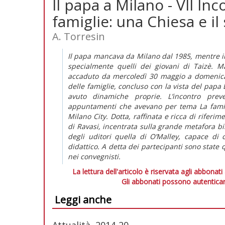
Il papa a Milano - VII In
famiglie: una Chiesa e il
A. Torresin
Il papa mancava da Milano dal 1985, mentre inc
specialmente quelli dei giovani di Taizè. 
accaduto da mercoledì 30 maggio a domenica 
delle famiglie, concluso con la vista del papa 
avuto dinamiche proprie. L’incontro prev
appuntamenti che avevano per tema La famiglia
Milano City. Dotta, raffinata e ricca di riferi
di Ravasi, incentrata sulla grande metafora bib
degli uditori quella di O’Malley, capace di 
didattico. A detta dei partecipanti sono state
nei convegnisti.
La lettura dell'articolo è riservata agli abbonati
Gli abbonati possono autenticar
Leggi anche
Attualità, 2014-20