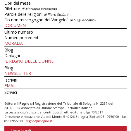
Libri del mese
Riletture
di Mariapia Veladiano
Parole delle religioni
di Piero Stefani
"Io non mi vergogno del Vangelo"
di Luigi Accattoli
DOCUMENTI
Ultimo numero
Numeri precedenti
MORALIA
Blog
Dialoghi
IL REGNO DELLE DONNE
Blog
NEWSLETTER
Iscriviti
EMAIL
Scrivici
Editore
Il Regno srl
Registrazione del Tribunale di Bologna N. 2237 del
24.10.1957 Associato all’Unione Stampa Periodica Italiana
La testata usufruisce dei contributi diretti editoria d.lgs 70/2017
Direzione e redazione Via del Monte 5 40126 Bologna (Bo) tel 051 0956100 - fax
051 0956310
ilregno@ilregno.it
Note legali