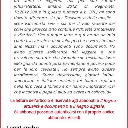
un anno a leggerlo, ma per Sua santità
(Chiarelettere, Milano 2012; cf. Regno-att.
10,2012,304 e in questo numero a p. 376) mi sono
dovuto affrettare, sia per l’insistenza della moglie –
«che vaticanista sei» – sia per il volo radente dei
corvi che provocavano continue richieste d’interviste
e d’articoli. L’ho dunque letto e qui ne do un mio
conto trasversale e malevolo, perché è vero che non
amo Nuzzi ma i documenti sono documenti. Ho
avuto diverse sofferenze nel leggere e una
prevalente su tutte che formulo con l’esclamazione:
«Ma guarda quanti pirla tormentano il povero papa
per le loro cavolate». Ho sempre avuto questa
insofferenza. Suore devotissime, giovani latino-
americane e italiane anziane, mi hanno ospitato
nella loro casa a Milano e mi hanno implorato: «Lei
che incontra il papa ci aiuti ad avere un colloquio».
La lettura dell'articolo è riservata agli abbonati a
Il Regno -
attualità e documenti
o a
Il Regno digitale
.
Gli abbonati possono autenticarsi con il proprio codice
abbonato.
Accedi.
Leggi anche