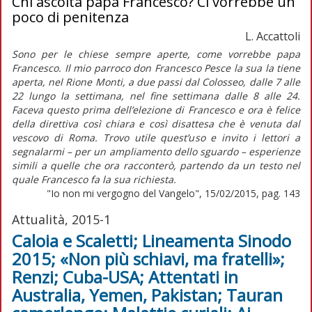
Chi ascolta papa Francesco? Ci vorrebbe un
poco di penitenza
L. Accattoli
Sono per le chiese sempre aperte, come vorrebbe papa
Francesco. Il mio parroco don Francesco Pesce la sua la tiene
aperta, nel Rione Monti, a due passi dal Colosseo, dalle 7 alle
22 lungo la settimana, nel fine settimana dalle 8 alle 24.
Faceva questo prima dell’elezione di Francesco e ora è felice
della direttiva così chiara e così disattesa che è venuta dal
vescovo di Roma. Trovo utile quest’uso e invito i lettori a
segnalarmi – per un ampliamento dello sguardo – esperienze
simili a quelle che ora racconterò, partendo da un testo nel
quale Francesco fa la sua richiesta.
"Io non mi vergogno del Vangelo", 15/02/2015, pag. 143
Attualità, 2015-1
Caloia e Scaletti; Lineamenta Sinodo
2015; «Non più schiavi, ma fratelli»;
Renzi; Cuba-USA; Attentati in
Australia, Yemen, Pakistan; Tauran