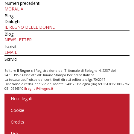
Numeri precedenti
MORALIA
Blog
Dialoghi
IL REGNO DELLE DONNE
Blog
NEWSLETTER
Iscriviti
EMAIL
Scrivici
Editore
Il Regno srl
Registrazione del Tribunale di Bologna N. 2237 del
24.10.1957 Associato all’Unione Stampa Periodica Italiana
La testata usufruisce dei contributi diretti editoria d.lgs 70/2017
Direzione e redazione Via del Monte 5 40126 Bologna (Bo) tel 051 0956100 - fax
051 0956310
ilregno@ilregno.it
Note legali
Cookie
Credits
Link