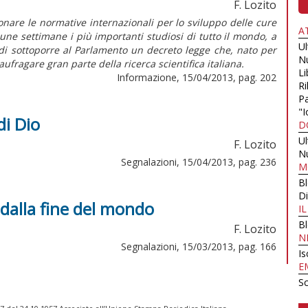
F. Lozito
onare le normative internazionali per lo sviluppo delle cure
A
une settimane i più importanti studiosi di tutto il mondo, a
U
 di sottoporre al Parlamento un decreto legge che, nato per
N
ufragare gran parte della ricerca scientifica italiana.
Li
Informazione, 15/04/2013, pag. 202
Ri
Pa
"I
di Dio
D
U
F. Lozito
N
Segnalazioni, 15/04/2013, pag. 236
M
B
Di
 dalla fine del mondo
I
B
F. Lozito
N
Segnalazioni, 15/03/2013, pag. 166
Is
E
Sc