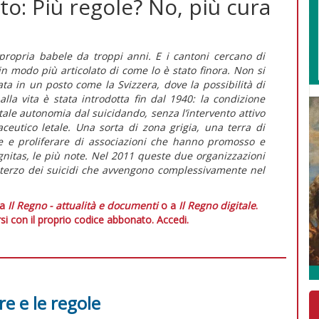
ito: Più regole? No, più cura
e propria babele da troppi anni. E i cantoni cercano di
n modo più articolato di come lo è stato finora. Non si
ta in un posto come la Svizzera, dove la possibilità di
lla vita è stata introdotta fin dal 1940: la condizione
ale autonomia dal suicidando, senza l’intervento attivo
ceutico letale. Una sorta di zona grigia, una terra di
re e proliferare di associazioni che hanno promosso e
Dignitas, le più note. Nel 2011 queste due organizzazioni
terzo dei suicidi che avvengono complessivamente nel
 a
Il Regno - attualità e documenti
o a
Il Regno digitale
.
si con il proprio codice abbonato.
Accedi.
re e le regole