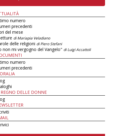
TTUALITÀ
ltimo numero
umeri precedenti
bri del mese
letture
di Mariapia Veladiano
role delle religioni
di Piero Stefani
o non mi vergogno del Vangelo"
di Luigi Accattoli
OCUMENTI
ltimo numero
umeri precedenti
ORALIA
log
aloghi
L REGNO DELLE DONNE
log
EWSLETTER
criviti
MAIL
rivici