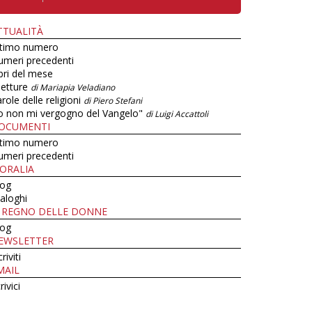
TTUALITÀ
ltimo numero
umeri precedenti
bri del mese
letture
di Mariapia Veladiano
role delle religioni
di Piero Stefani
o non mi vergogno del Vangelo"
di Luigi Accattoli
OCUMENTI
ltimo numero
umeri precedenti
ORALIA
log
aloghi
L REGNO DELLE DONNE
log
EWSLETTER
criviti
MAIL
rivici