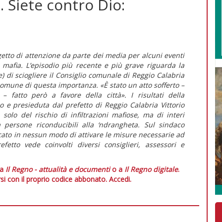
. Siete contro Dio:
getto di attenzione da parte dei media per alcuni eventi
 mafia. L’episodio più recente e più grave riguarda la
e) di sciogliere il Consiglio comunale di Reggio Calabria
comune di questa importanza. «È stato un atto sofferto –
 – fatto però a favore della città». I risultati della
o e presieduta dal prefetto di Reggio Calabria Vittorio
 solo del rischio di infiltrazioni mafiose, ma di interi
a persone riconducibili alla ‘ndrangheta. Sul sindaco
cato in nessun modo di attivare le misure necessarie ad
efetto vede coinvolti diversi consiglieri, assessori e
 a
Il Regno - attualità e documenti
o a
Il Regno digitale
.
si con il proprio codice abbonato.
Accedi.