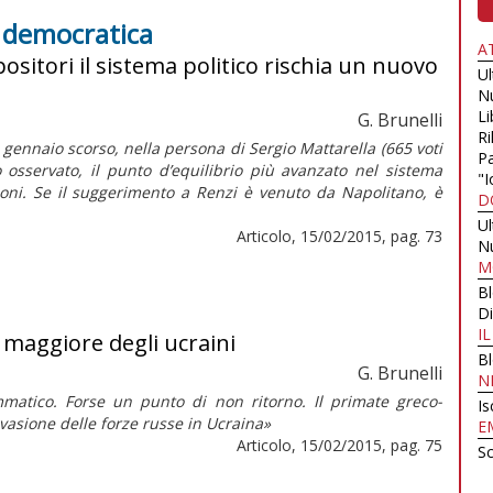
e democratica
A
ositori il sistema politico rischia un nuovo
U
N
Li
G. Brunelli
Ri
1 gennaio scorso, nella persona di Sergio Mattarella (665 voti
Pa
o osservato, il punto d’equilibrio più avanzato nel sistema
"I
zioni. Se il suggerimento a Renzi è venuto da Napolitano, è
D
U
Articolo, 15/02/2015, pag. 73
N
M
B
Di
I
o maggiore degli ucraini
B
G. Brunelli
N
atico. Forse un punto di non ritorno. Il primate greco-
Is
nvasione delle forze russe in Ucraina»
E
Articolo, 15/02/2015, pag. 75
Sc