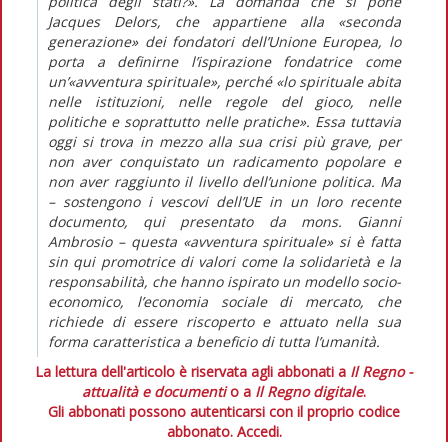
politica degli stati?». La domanda che si pone
Jacques Delors, che appartiene alla «seconda
generazione» dei fondatori dell’Unione Europea, lo
porta a definirne l’ispirazione fondatrice come
un’«avventura spirituale», perché «lo spirituale abita
nelle istituzioni, nelle regole del gioco, nelle
politiche e soprattutto nelle pratiche». Essa tuttavia
oggi si trova in mezzo alla sua crisi più grave, per
non aver conquistato un radicamento popolare e
non aver raggiunto il livello dell’unione politica. Ma
– sostengono i vescovi dell’UE in un loro recente
documento, qui presentato da mons. Gianni
Ambrosio – questa «avventura spirituale» si è fatta
sin qui promotrice di valori come la solidarietà e la
responsabilità, che hanno ispirato un modello socio-
economico, l’economia sociale di mercato, che
richiede di essere riscoperto e attuato nella sua
forma caratteristica a beneficio di tutta l’umanità.
La lettura dell'articolo è riservata agli abbonati a
Il Regno -
attualità e documenti
o a
Il Regno digitale
.
Gli abbonati possono autenticarsi con il proprio codice
abbonato.
Accedi.