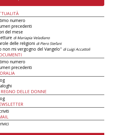
TTUALITÀ
ltimo numero
umeri precedenti
bri del mese
letture
di Mariapia Veladiano
role delle religioni
di Piero Stefani
o non mi vergogno del Vangelo"
di Luigi Accattoli
OCUMENTI
ltimo numero
umeri precedenti
ORALIA
log
aloghi
L REGNO DELLE DONNE
log
EWSLETTER
criviti
MAIL
rivici