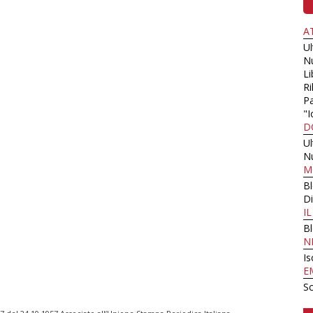
A
U
N
Li
Ri
Pa
"I
D
U
N
M
B
Di
I
B
N
Is
E
Sc