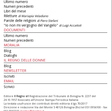
Ultimo numero
Numeri precedenti
Libri del mese
Riletture
di Mariapia Veladiano
Parole delle religioni
di Piero Stefani
"Io non mi vergogno del Vangelo"
di Luigi Accattoli
DOCUMENTI
Ultimo numero
Numeri precedenti
MORALIA
Blog
Dialoghi
IL REGNO DELLE DONNE
Blog
NEWSLETTER
Iscriviti
EMAIL
Scrivici
Editore
Il Regno srl
Registrazione del Tribunale di Bologna N. 2237 del
24.10.1957 Associato all’Unione Stampa Periodica Italiana
La testata usufruisce dei contributi diretti editoria d.lgs 70/2017
Direzione e redazione Via del Monte 5 40126 Bologna (Bo) tel 051 0956100 - fax
051 0956310
ilregno@ilregno.it