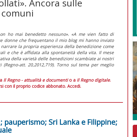
llati». Ancora sulle
i comuni
o non ho mai benedetto nessuno». «A me vien fatto di
re donne che frequentano il mio blog mi hanno inviato
di narrare la propria esperienza della benedizione come
li e che è affidata alla spontaneità della vita. Il mese
iva della varietà delle benedizioni scambiate ai nostri
ti (Regno-att. 20,2012,719). Torno sul tema per meglio
 a
Il Regno - attualità e documenti
o a
Il Regno digitale
.
si con il proprio codice abbonato.
Accedi.
i; pauperismo; Sri Lanka e Filippine;
uale