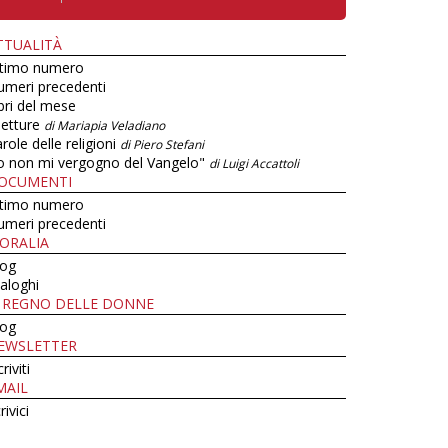
TTUALITÀ
ltimo numero
umeri precedenti
bri del mese
letture
di Mariapia Veladiano
role delle religioni
di Piero Stefani
o non mi vergogno del Vangelo"
di Luigi Accattoli
OCUMENTI
ltimo numero
umeri precedenti
ORALIA
log
aloghi
L REGNO DELLE DONNE
log
EWSLETTER
criviti
MAIL
rivici