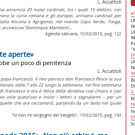
L. Accattoli
a annuncia 20 nuovi cardinali, tra i quali 15 elettori, con
A
rano la curia romana e gli europei, arrivano cardinali per
U
Italia Ancona e Agrigento, nel mondo Capo Verde, Tonga,
N
: arcivescovi Dominique Mamberti...
Li
Agenda vaticana, 15/02/2015, pag. 122
Ri
Pa
"I
te aperte»
D
ebbe un poco di penitenza
U
N
L. Accattoli
M
papa Francesco. Il mio parroco don Francesco Pesce la sua
B
losseo, dalle 7 alle 22 lungo la settimana, nel fine settimana
Di
i Francesco e ora è felice della direttiva così chiara e così
I
o utile quest’uso e invito i lettori a segnalarmi – per un
B
quelle che ora racconterò, partendo da un testo nel quale
N
Is
"Io non mi vergogno del Vangelo", 15/02/2015, pag. 143
E
Sc