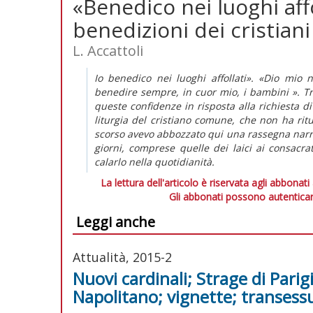
«Benedico nei luoghi affo
benedizioni dei cristian
L. Accattoli
Io benedico nei luoghi affollati». «Dio mi
benedire sempre, in cuor mio, i bambini ». T
queste confidenze in risposta alla richiesta 
liturgia del cristiano comune, che non ha ritua
scorso avevo abbozzato qui una rassegna narrat
giorni, comprese quelle dei laici ai consacra
calarlo nella quotidianità.
La lettura dell'articolo è riservata agli abbonati
Gli abbonati possono autenticar
Leggi anche
Attualità, 2015-2
Nuovi cardinali; Strage di Parig
Napolitano; vignette; transess