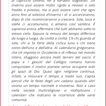
al capriccio umano, né a variabili stagionali. Un
inverno può essere molto rigido e nevoso o solo
freddo e piovoso, ma si può essere certi che ogni
anno fino al solstizio d’inverno i dì si accorceranno,
dopo di che ricominceranno a crescere. Sole, luna e
stelle ci accomunano, o almeno così sembra. È
sapienza antica affermare che tutti abitiamo sotto lo
stesso cielo. Eppure la misura del tempo differisce
da luogo a luogo, da civiltà a civiltà. C’è chi guarda al
sole, chi si fa forte della ciclica luna e chi tiene
conto dell’uno e dell’altra. Al calendario gregoriano,
che s’è imposto in Occidente e di riflesso nel mondo
intero, sfuggono ancora molti terreni del sacro. Il
papa e i gesuiti del Collegio romano hanno
conquistato il nostro pianeta senza occupare tutti
gli spazi di Dio. Quasi ogni religione continua,
infatti, a misurare il tempo a modo suo. Capita
perciò che le feste degli uni cadano quando altri
vivono un tempo normale e viceversa. Non a caso
nelle società multireligiose si moltiplicano i
calendari che indicano le ricorrenze delle varie
comunità.