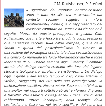
C.M. Rutishauser, P. Stefani
Il significato del rapporto ebraico-cristiano
«non è dato da sé», ma è «costituito dal
contesto sociale», soggetto a «forti
cambiamenti», come quello rappresentato dal
massacro compiuto da Hamas e da ciò che ne è
seguito. Muove da questo presupposto il gesuita C.M.
Rutishauser, che mette a fuoco tre snodi: la compresenza di
due narrazioni secolari sulla colpa europea, quella della
Shoah
e quella del postcolonialismo; la rimessa in
discussione del paradigma occidentale della secolarizzazione
e il confronto mondiale tra forze liberaldemocratiche e forze
identitarie di cui Israele sembra oggi il teatro; il compito
attuale del dialogo ebraico-cristiano alla luce del legame
storico e teologico tra ebraismo e cristianesimo. Un dialogo
oggi urgente e allo stesso tempo in crisi, come afferma P.
Stefani, rileggendo, nel 60° della sua promulgazione, la
dichiarazione conciliare
Nostra aetate
. Essa è stata l’«inizio di
una svolta» nei rapporti cattolico-ebraici e «foriera di grandi
e tutt’altro che esaurite conseguenze». Cruciali tra di esse
l’abbandono, tuttora incompiuto, della teologia della
sostituzione e l’assenza, nel testo conciliare, del tema del