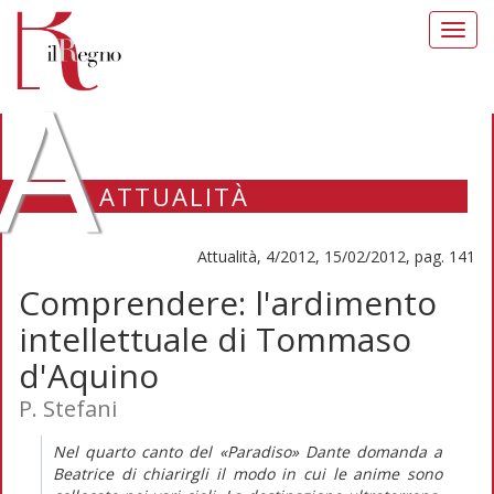
Toggl
navig
A
ATTUALITÀ
Attualità, 4/2012, 15/02/2012, pag. 141
Comprendere: l'ardimento
intellettuale di Tommaso
d'Aquino
P. Stefani
Nel quarto canto del «Paradiso» Dante domanda a
Beatrice di chiarirgli il modo in cui le anime sono