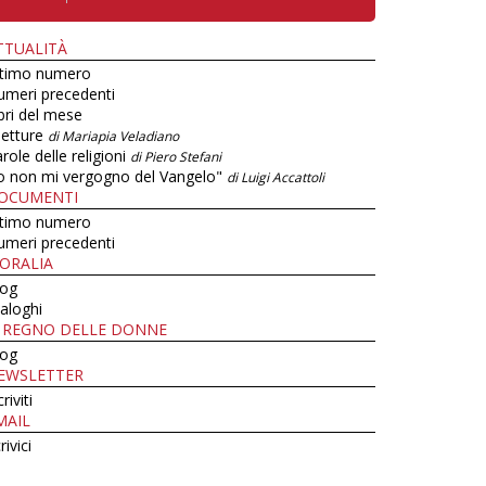
TTUALITÀ
ltimo numero
umeri precedenti
bri del mese
letture
di Mariapia Veladiano
role delle religioni
di Piero Stefani
o non mi vergogno del Vangelo"
di Luigi Accattoli
OCUMENTI
ltimo numero
umeri precedenti
ORALIA
log
aloghi
L REGNO DELLE DONNE
log
EWSLETTER
criviti
MAIL
rivici