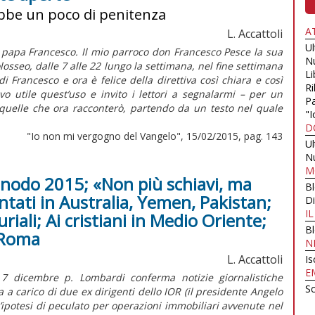
ebbe un poco di penitenza
A
L. Accattoli
U
papa Francesco. Il mio parroco don Francesco Pesce la sua
N
losseo, dalle 7 alle 22 lungo la settimana, nel fine settimana
Li
i Francesco e ora è felice della direttiva così chiara e così
Ri
o utile quest’uso e invito i lettori a segnalarmi – per un
Pa
quelle che ora racconterò, partendo da un testo nel quale
"I
D
"Io non mi vergogno del Vangelo", 15/02/2015, pag. 143
U
N
M
Sinodo 2015; «Non più schiavi, ma
B
ntati in Australia, Yemen, Pakistan;
Di
I
iali; Ai cristiani in Medio Oriente;
B
 Roma
N
L. Accattoli
Is
E
 7 dicembre p. Lombardi conferma notizie giornalistiche
Sc
 a carico di due ex dirigenti dello IOR (il presidente Angelo
un’ipotesi di peculato per operazioni immobiliari avvenute nel