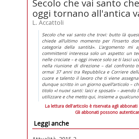
Secolo che vai santo che
oggi tornano all'antica v
L. Accattoli
Secolo che vai santo che trovi: butto là quest
chiede all’ultimo momento per l’inserto d
categoria della santità». L’argomento mi 
committenti interessa solo un aspetto: un t
nelle crociate – e oggi invece solo se ti lasci 
nella riunione di direzione – dal confronto tra
ormai 37 anni tra Repubblica e Corriere dell
cuore e talento il lavoro che ti viene assegn
dunque scritto in un giorno quell’articolo – c
titolo «I nuovi santi: laici e sposati» – avend
utilizzare e che metto qui, insieme a qualcuno 
La lettura dell'articolo è riservata agli abbonati
Gli abbonati possono autenticar
Leggi anche
Attualità, 2015-2