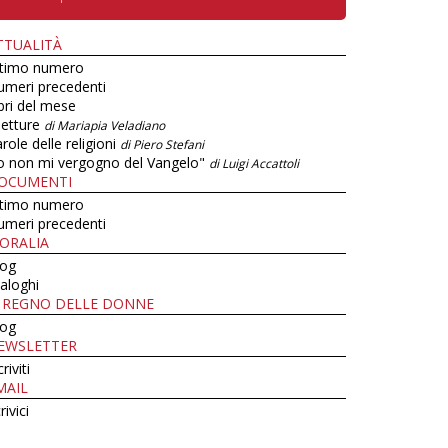
TTUALITÀ
ltimo numero
umeri precedenti
bri del mese
letture
di Mariapia Veladiano
role delle religioni
di Piero Stefani
o non mi vergogno del Vangelo"
di Luigi Accattoli
OCUMENTI
ltimo numero
umeri precedenti
ORALIA
log
aloghi
L REGNO DELLE DONNE
log
EWSLETTER
criviti
MAIL
rivici