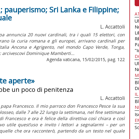
i; pauperismo; Sri Lanka e Filippine;
A
uale
U
L. Accattoli
N
Li
a annuncia 20 nuovi cardinali, tra i quali 15 elettori, con
Ri
rano la curia romana e gli europei, arrivano cardinali per
Pa
Italia Ancona e Agrigento, nel mondo Capo Verde, Tonga,
"I
: arcivescovi Dominique Mamberti...
D
Agenda vaticana, 15/02/2015, pag. 122
U
N
M
te aperte»
B
ebbe un poco di penitenza
Di
I
L. Accattoli
B
papa Francesco. Il mio parroco don Francesco Pesce la sua
N
losseo, dalle 7 alle 22 lungo la settimana, nel fine settimana
Is
i Francesco e ora è felice della direttiva così chiara e così
E
o utile quest’uso e invito i lettori a segnalarmi – per un
Sc
quelle che ora racconterò, partendo da un testo nel quale