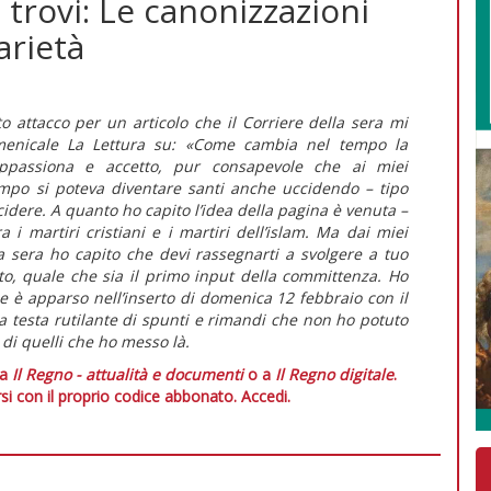
 trovi: Le canonizzazioni
arietà
o attacco per un articolo che il Corriere della sera mi
omenicale La Lettura su: «Come cambia nel tempo la
appassiona e accetto, pur consapevole che ai miei
empo si poteva diventare santi anche uccidendo – tipo
uccidere. A quanto ho capito l’idea della pagina è venuta –
 i martiri cristiani e i martiri dell’islam. Ma dai miei
a sera ho capito che devi rassegnarti a svolgere a tuo
ato, quale che sia il primo input della committenza. Ho
he è apparso nell’inserto di domenica 12 febbraio con il
o la testa rutilante di spunti e rimandi che non ho potuto
di quelli che ho messo là.
 a
Il Regno - attualità e documenti
o a
Il Regno digitale
.
si con il proprio codice abbonato.
Accedi.