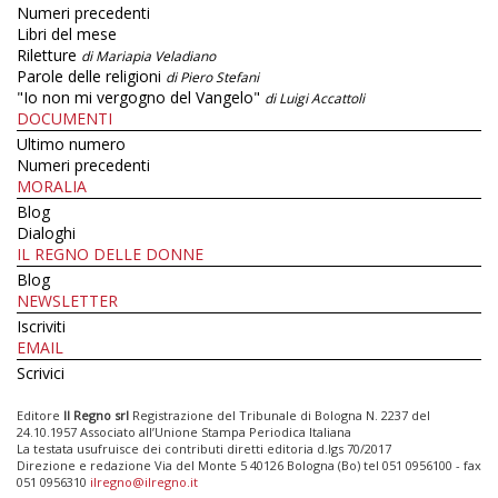
Numeri precedenti
Libri del mese
Riletture
di Mariapia Veladiano
Parole delle religioni
di Piero Stefani
"Io non mi vergogno del Vangelo"
di Luigi Accattoli
DOCUMENTI
Ultimo numero
Numeri precedenti
MORALIA
Blog
Dialoghi
IL REGNO DELLE DONNE
Blog
NEWSLETTER
Iscriviti
EMAIL
Scrivici
Editore
Il Regno srl
Registrazione del Tribunale di Bologna N. 2237 del
24.10.1957 Associato all’Unione Stampa Periodica Italiana
La testata usufruisce dei contributi diretti editoria d.lgs 70/2017
Direzione e redazione Via del Monte 5 40126 Bologna (Bo) tel 051 0956100 - fax
051 0956310
ilregno@ilregno.it