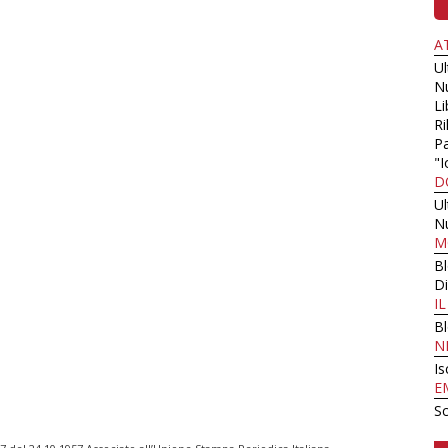
A
U
N
Li
Ri
Pa
"I
D
U
N
M
B
Di
I
B
N
Is
E
Sc