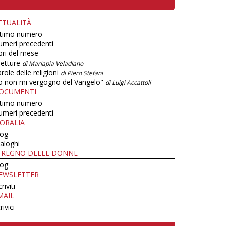
TTUALITÀ
ltimo numero
umeri precedenti
bri del mese
letture
di Mariapia Veladiano
role delle religioni
di Piero Stefani
o non mi vergogno del Vangelo"
di Luigi Accattoli
OCUMENTI
ltimo numero
umeri precedenti
ORALIA
log
aloghi
L REGNO DELLE DONNE
log
EWSLETTER
criviti
MAIL
rivici