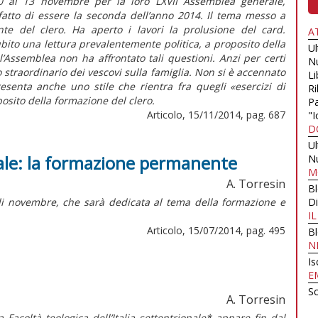
l 10 al 13 novembre per la loro LXVII Assemblea generale,
fatto di essere la seconda dell’anno 2014. Il tema messo a
e del clero. Ha aperto i lavori la prolusione del card.
A
bito una lettura prevalentemente politica, a proposito della
U
l’Assemblea non ha affrontato tali questioni. Anzi per certi
N
 straordinario dei vescovi sulla famiglia. Non si è accennato
Li
senta anche uno stile che rientra fra quegli «esercizi di
Ri
posito della formazione del clero.
Pa
Articolo, 15/11/2014, pag. 687
"I
D
U
rale: la formazione permanente
N
M
A. Torresin
B
 di novembre, che sarà dedicata al tema della formazione e
Di
I
Articolo, 15/07/2014, pag. 495
B
N
Is
E
Sc
A. Torresin
acoltà teologica dell’Italia settentrionale* appare fin dal