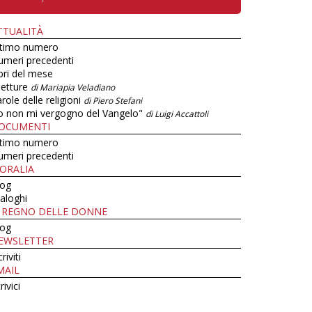
TTUALITÀ
ltimo numero
umeri precedenti
bri del mese
letture
di Mariapia Veladiano
role delle religioni
di Piero Stefani
o non mi vergogno del Vangelo"
di Luigi Accattoli
OCUMENTI
ltimo numero
umeri precedenti
ORALIA
log
aloghi
L REGNO DELLE DONNE
log
EWSLETTER
criviti
MAIL
rivici