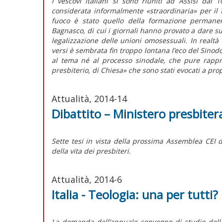
I vescovi italiani si sono riuniti ad Assisi da
considerata informalmente «straordinaria» per il 
fuoco è stato quello della formazione permanent
Bagnasco, di cui i giornali hanno provato a dare su
legalizzazione delle unioni omosessuali. In realtà 
versi è sembrata fin troppo lontana l’eco del Sinodo
al tema né al processo sinodale, che pure rappre
presbiterio, di Chiesa» che sono stati evocati a pro
Attualità, 2014-14
Dibattito – Ministero presbite
Sette tesi in vista della prossima Assemblea CEI
della vita dei presbiteri.
Attualità, 2014-6
Italia - Teologia: una per tutti?
La domanda dell’annuale convegno di studio della F