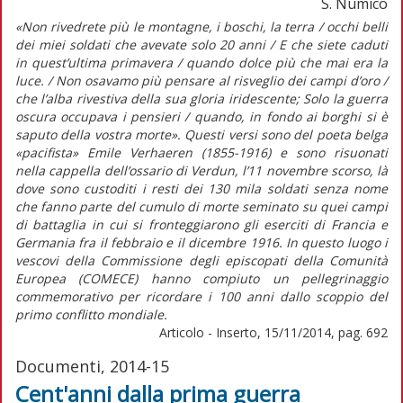
S. Numico
«Non rivedrete più le montagne, i boschi, la terra / occhi belli
dei miei soldati che avevate solo 20 anni / E che siete caduti
in quest’ultima primavera / quando dolce più che mai era la
luce. / Non osavamo più pensare al risveglio dei campi d’oro /
che l’alba rivestiva della sua gloria iridescente; Solo la guerra
oscura occupava i pensieri / quando, in fondo ai borghi si è
saputo della vostra morte». Questi versi sono del poeta belga
«pacifista» Emile Verhaeren (1855-1916) e sono risuonati
nella cappella dell’ossario di Verdun, l’11 novembre scorso, là
dove sono custoditi i resti dei 130 mila soldati senza nome
che fanno parte del cumulo di morte seminato su quei campi
di battaglia in cui si fronteggiarono gli eserciti di Francia e
Germania fra il febbraio e il dicembre 1916. In questo luogo i
vescovi della Commissione degli episcopati della Comunità
Europea (COMECE) hanno compiuto un pellegrinaggio
commemorativo per ricordare i 100 anni dallo scoppio del
primo conflitto mondiale.
Articolo - Inserto, 15/11/2014, pag. 692
Documenti, 2014-15
Cent'anni dalla prima guerra