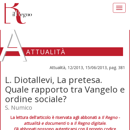
Toggl
navig
A
ATTUALITÀ
Attualità, 12/2013, 15/06/2013, pag. 381
L. Diotallevi, La pretesa.
Quale rapporto tra Vangelo e
ordine sociale?
S. Numico
La lettura dell'articolo è riservata agli abbonati a
Il Regno -
attualità e documenti
o a
Il Regno digitale
.
Gli abbonati possono autenticarsi con il proprio codice