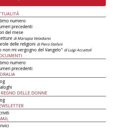
TTUALITÀ
ltimo numero
umeri precedenti
bri del mese
letture
di Mariapia Veladiano
role delle religioni
di Piero Stefani
o non mi vergogno del Vangelo"
di Luigi Accattoli
OCUMENTI
ltimo numero
umeri precedenti
ORALIA
log
aloghi
L REGNO DELLE DONNE
log
EWSLETTER
criviti
MAIL
rivici