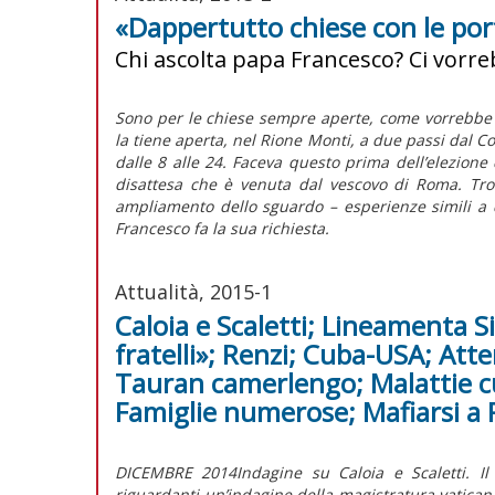
«Dappertutto chiese con le por
Chi ascolta papa Francesco? Ci vorr
Sono per le chiese sempre aperte, come vorrebbe 
la tiene aperta, nel Rione Monti, a due passi dal Co
dalle 8 alle 24. Faceva questo prima dell’elezione d
disattesa che è venuta dal vescovo di Roma. Trov
ampliamento dello sguardo – esperienze simili a 
Francesco fa la sua richiesta.
Attualità, 2015-1
Caloia e Scaletti; Lineamenta 
fratelli»; Renzi; Cuba-USA; Atte
Tauran camerlengo; Malattie cur
Famiglie numerose; Mafiarsi a
DICEMBRE 2014Indagine su Caloia e Scaletti. Il
riguardanti un’indagine della magistratura vaticana