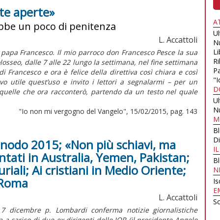
te aperte»
A
ebbe un poco di penitenza
U
L. Accattoli
N
Li
papa Francesco. Il mio parroco don Francesco Pesce la sua
Ri
losseo, dalle 7 alle 22 lungo la settimana, nel fine settimana
Pa
i Francesco e ora è felice della direttiva così chiara e così
"I
o utile quest’uso e invito i lettori a segnalarmi – per un
D
quelle che ora racconterò, partendo da un testo nel quale
U
N
"Io non mi vergogno del Vangelo", 15/02/2015, pag. 143
M
B
Di
Sinodo 2015; «Non più schiavi, ma
I
ntati in Australia, Yemen, Pakistan;
B
iali; Ai cristiani in Medio Oriente;
N
 Roma
Is
E
L. Accattoli
Sc
 7 dicembre p. Lombardi conferma notizie giornalistiche
 a carico di due ex dirigenti dello IOR (il presidente Angelo