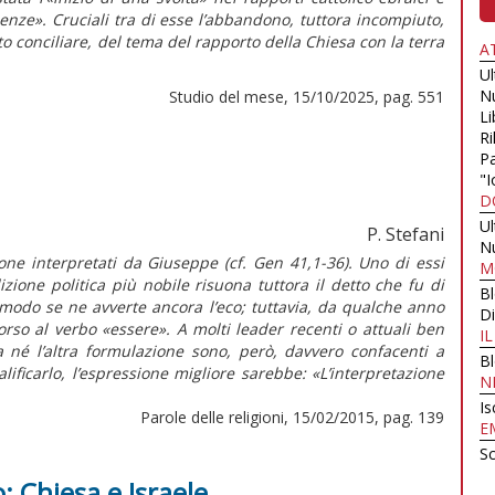
uenze». Cruciali tra di esse l’abbandono, tuttora incompiuto,
sto conciliare, del tema del rapporto della Chiesa con la terra
A
U
N
Studio del mese, 15/10/2025, pag. 551
Li
Ri
Pa
"I
D
U
P. Stefani
N
one interpretati da Giuseppe (cf. Gen 41,1-36). Uno di essi
M
izione politica più nobile risuona tuttora il detto che fu di
B
modo se ne avverte ancora l’eco; tuttavia, da qualche anno
Di
orso al verbo «essere». A molti leader recenti o attuali ben
I
a né l’altra formulazione sono, però, davvero confacenti a
B
ificarlo, l’espressione migliore sarebbe: «L’interpretazione
N
Is
Parole delle religioni, 15/02/2015, pag. 139
E
Sc
o: Chiesa e Israele