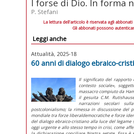
I forse di Dio. In forma 
P. Stefani
La lettura dell'articolo è riservata agli abbonati
Gli abbonati possono autenticar
Leggi anche
Attualità, 2025-18
60 anni di dialogo ebraico-crist
Il significato del rapporto
contesto sociale», sogget
massacro compiuto da Hama
il gesuita C.M. Rutishau
narrazioni secolari su
postcolonialismo; la rimessa in discussione del p
mondiale tra forze liberaldemocratiche e forze identi
del dialogo ebraico-cristiano alla luce del legame 
oggi urgente e allo stesso tempo in crisi, come aff
la dichiarazione conciliare
Nostra aetate
. Essa è 