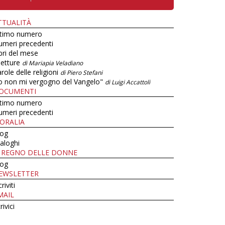
TTUALITÀ
ltimo numero
umeri precedenti
bri del mese
letture
di Mariapia Veladiano
role delle religioni
di Piero Stefani
o non mi vergogno del Vangelo"
di Luigi Accattoli
OCUMENTI
ltimo numero
umeri precedenti
ORALIA
log
aloghi
L REGNO DELLE DONNE
log
EWSLETTER
criviti
MAIL
rivici