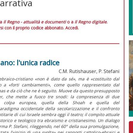
narrativa
 a
Il Regno - attualità e documenti
o a
Il Regno digitale
.
si con il proprio codice abbonato.
Accedi.
iano: l'unica radice
C.M. Rutishauser, P. Stefani
 ebraico-cristiano «non è dato da sé», ma è «costituito dal
to a «forti cambiamenti», come quello rappresentato dal
s e da ciò che ne è seguito. Muove da questo presupposto
ser, che mette a fuoco tre snodi: la compresenza di due
lla colpa europea, quella della
Shoah
e quella del
aradigma occidentale della secolarizzazione e il confronto
tarie di cui Israele sembra oggi il teatro; il compito attuale
storico e teologico tra ebraismo e cristianesimo. Un dialogo
erma P. Stefani, rileggendo, nel 60° della sua promulgazione,
stata l’«inizio di una svolta» nei rapporti cattolico-ebraici e