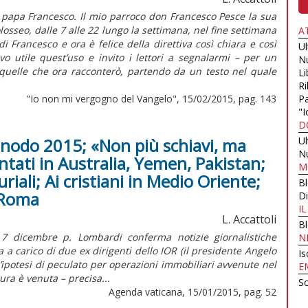
papa Francesco. Il mio parroco don Francesco Pesce la sua
losseo, dalle 7 alle 22 lungo la settimana, nel fine settimana
A
i Francesco e ora è felice della direttiva così chiara e così
U
o utile quest’uso e invito i lettori a segnalarmi – per un
N
quelle che ora racconterò, partendo da un testo nel quale
Li
Ri
"Io non mi vergogno del Vangelo", 15/02/2015, pag. 143
Pa
"I
D
Sinodo 2015; «Non più schiavi, ma
U
N
ntati in Australia, Yemen, Pakistan;
M
iali; Ai cristiani in Medio Oriente;
B
 Roma
Di
I
L. Accattoli
B
 7 dicembre p. Lombardi conferma notizie giornalistiche
N
 a carico di due ex dirigenti dello IOR (il presidente Angelo
Is
un’ipotesi di peculato per operazioni immobiliari avvenute nel
E
ra è venuta – precisa...
Sc
Agenda vaticana, 15/01/2015, pag. 52