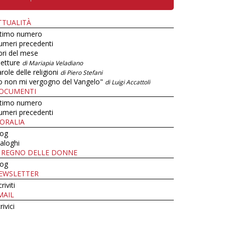
TTUALITÀ
ltimo numero
umeri precedenti
bri del mese
letture
di Mariapia Veladiano
role delle religioni
di Piero Stefani
o non mi vergogno del Vangelo"
di Luigi Accattoli
OCUMENTI
ltimo numero
umeri precedenti
ORALIA
log
aloghi
L REGNO DELLE DONNE
log
EWSLETTER
criviti
MAIL
rivici