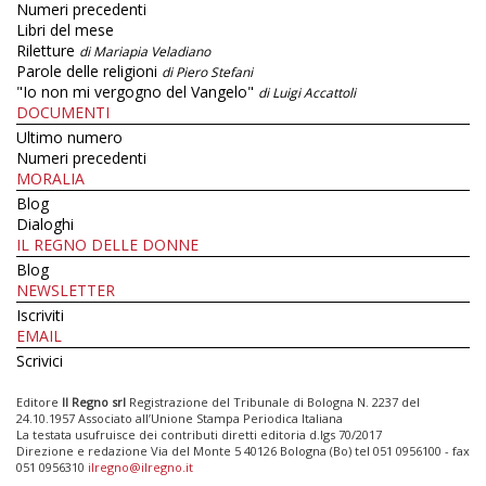
Numeri precedenti
Libri del mese
Riletture
di Mariapia Veladiano
Parole delle religioni
di Piero Stefani
"Io non mi vergogno del Vangelo"
di Luigi Accattoli
DOCUMENTI
Ultimo numero
Numeri precedenti
MORALIA
Blog
Dialoghi
IL REGNO DELLE DONNE
Blog
NEWSLETTER
Iscriviti
EMAIL
Scrivici
Editore
Il Regno srl
Registrazione del Tribunale di Bologna N. 2237 del
24.10.1957 Associato all’Unione Stampa Periodica Italiana
La testata usufruisce dei contributi diretti editoria d.lgs 70/2017
Direzione e redazione Via del Monte 5 40126 Bologna (Bo) tel 051 0956100 - fax
051 0956310
ilregno@ilregno.it