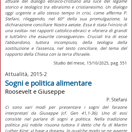
attuale del dialogo ebraico-cristiano alla luce del legame
storico e teologico tra ebraismo e cristianesimo. Un dialogo
oggi urgente e allo stesso tempo in crisi, come afferma P.
Stefani, rileggendo, nel 60° della sua promulgazione, la
dichiarazione conciliare
Nostra aetate
. Essa è stata l’«inizio di
una svolta» nei rapporti cattolico-ebraici e «foriera di grandi
e tutt’altro che esaurite conseguenze». Cruciali tra di esse
l’abbandono, tuttora incompiuto, della teologia della
sostituzione e l’assenza, nel testo conciliare, del tema del
rapporto della Chiesa con la terra d’Israele.
Studio del mese, 15/10/2025, pag. 551
Attualità, 2015-2
Sogni e politica alimentare
Roosevelt e Giuseppe
P. Stefani
Ci sono vari modi per presentare i sogni del faraone
interpretati da Giuseppe (cf. Gen 41,1-36). Uno di essi
consiste nel parlare di sogni e politica. Nella tradizione
politica più nobile risuona tuttora il detto che fu di Martin
Luther King: «I have a dream». In qualche modo se ne avverte