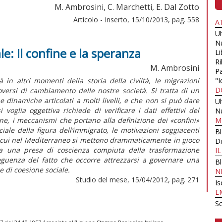
M. Ambrosini, C. Marchetti, E. Dal Zotto
Articolo - Inserto, 15/10/2013, pag. 558
A
U
N
: Il confine e la speranza
Li
Ri
M. Ambrosini
Pa
 in altri momenti della storia della civiltà, le migrazioni
"I
D
oversi di cambiamento delle nostre società. Si tratta di un
dinamiche articolati a molti livelli, e che non si può dare
U
 voglia oggettiva richiede di verificare i dati effettivi del
N
one, i meccanismi che portano alla definizione dei «confini»
M
ociale della figura dell’immigrato, le motivazioni soggiacenti
B
in cui nel Mediterraneo si mettono drammaticamente in gioco
Di
ria una presa di coscienza compiuta della trasformazione
I
seguenza del fatto che occorre attrezzarsi a governare una
B
 di coesione sociale.
N
Studio del mese, 15/04/2012, pag. 271
Is
E
Sc