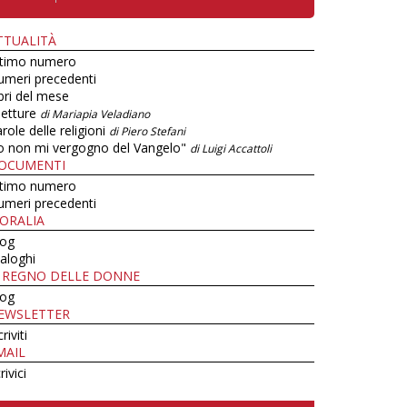
TTUALITÀ
ltimo numero
umeri precedenti
bri del mese
letture
di Mariapia Veladiano
role delle religioni
di Piero Stefani
o non mi vergogno del Vangelo"
di Luigi Accattoli
OCUMENTI
ltimo numero
umeri precedenti
ORALIA
log
aloghi
L REGNO DELLE DONNE
log
EWSLETTER
criviti
MAIL
rivici