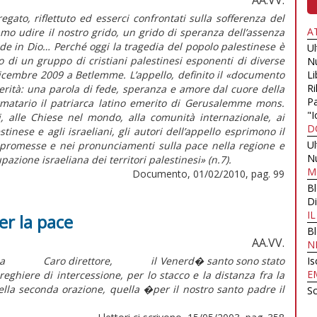
egato, riflettuto ed esserci confrontati sulla sofferenza del
A
amo udire il nostro grido, un grido di speranza dell’assenza
de in Dio… Perché oggi la tragedia del popolo palestinese è
U
lo di un gruppo di cristiani palestinesi esponenti di diverse
N
 dicembre 2009 a Betlemme. L’appello, definito il «documento
Li
Ri
erità: una parola di fede, speranza e amore dal cuore della
Pa
rmatario il patriarca latino emerito di Gerusalemme mons.
"I
ni, alle Chiese nel mondo, alla comunità internazionale, ai
D
inese e agli israeliani, gli autori dell’appello esprimono il
U
 promesse e nei pronunciamenti sulla pace nella regione e
N
pazione israeliana dei territori palestinesi» (n.7).
M
Documento, 01/02/2010, pag. 99
B
Di
I
er la pace
B
AA.VV.
N
il papa Caro direttore, il Venerd� santo sono stato
Is
E
reghiere di intercessione, per lo stacco e la distanza fra la
 della seconda orazione, quella �per il nostro santo padre il
Sc