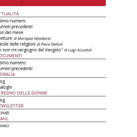
TTUALITÀ
ltimo numero
umeri precedenti
bri del mese
letture
di Mariapia Veladiano
role delle religioni
di Piero Stefani
o non mi vergogno del Vangelo"
di Luigi Accattoli
OCUMENTI
ltimo numero
umeri precedenti
ORALIA
log
aloghi
L REGNO DELLE DONNE
log
EWSLETTER
criviti
MAIL
rivici