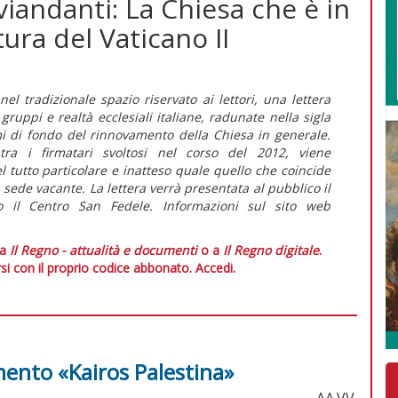
viandanti: La Chiesa che è in
tura del Vaticano II
el tradizionale spazio riservato ai lettori, una lettera
 gruppi e realtà ecclesiali italiane, radunate nella sigla
emi di fondo del rinnovamento della Chiesa in generale.
 tra i firmatari svoltosi nel corso del 2012, viene
 tutto particolare e inatteso quale quello che coincide
a sede vacante. La lettera verrà presentata al pubblico il
il Centro San Fedele. Informazioni sul sito web
 a
Il Regno - attualità e documenti
o a
Il Regno digitale
.
si con il proprio codice abbonato.
Accedi.
ento «Kairos Palestina»
AA.VV.