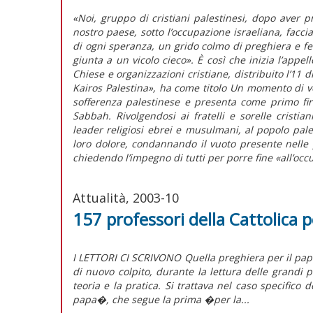
«Noi, gruppo di cristiani palestinesi, dopo aver pr
nostro paese, sotto l’occupazione israeliana, facci
di ogni speranza, un grido colmo di preghiera e fe
giunta a un vicolo cieco». È così che inizia l’appel
Chiese e organizzazioni cristiane, distribuito l’11
Kairos Palestina», ha come titolo Un momento di v
sofferenza palestinese e presenta come primo fi
Sabbah. Rivolgendosi ai fratelli e sorelle cristia
leader religiosi ebrei e musulmani, al popolo palest
loro dolore, condannando il vuoto presente nelle
chiedendo l’impegno di tutti per porre fine «all’occu
Attualità, 2003-10
157 professori della Cattolica p
I LETTORI CI SCRIVONO Quella preghiera per 
di nuovo colpito, durante la lettura delle grandi p
teoria e la pratica. Si trattava nel caso specifico
papa�, che segue la prima �per la...