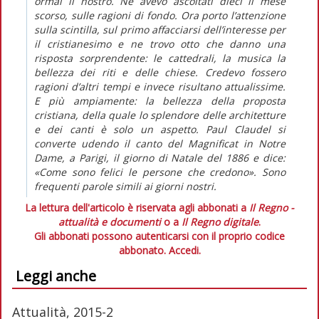
ormai il nostro. Ne avevo ascoltati dieci il mese
scorso, sulle ragioni di fondo. Ora porto l’attenzione
sulla scintilla, sul primo affacciarsi dell’interesse per
il cristianesimo e ne trovo otto che danno una
risposta sorprendente: le cattedrali, la musica la
bellezza dei riti e delle chiese. Credevo fossero
ragioni d’altri tempi e invece risultano attualissime.
E più ampiamente: la bellezza della proposta
cristiana, della quale lo splendore delle architetture
e dei canti è solo un aspetto. Paul Claudel si
converte udendo il canto del Magnificat in Notre
Dame, a Parigi, il giorno di Natale del 1886 e dice:
«Come sono felici le persone che credono». Sono
frequenti parole simili ai giorni nostri.
La lettura dell'articolo è riservata agli abbonati a
Il Regno -
attualità e documenti
o a
Il Regno digitale
.
Gli abbonati possono autenticarsi con il proprio codice
abbonato.
Accedi.
Leggi anche
Attualità, 2015-2