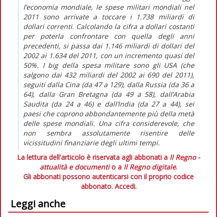
l’economia mondiale, le spese militari mondiali nel
2011 sono arrivate a toccare i 1.738 miliardi di
dollari correnti. Calcolando la cifra a dollari costanti
per poterla confrontare con quella degli anni
precedenti, si passa dai 1.146 miliardi di dollari del
2002 ai 1.634 del 2011, con un incremento quasi del
50%. I big della spesa militare sono gli USA (che
salgono dai 432 miliardi del 2002 ai 690 del 2011),
seguiti dalla Cina (da 47 a 129), dalla Russia (da 36 a
64), dalla Gran Bretagna (da 49 a 58), dall’Arabia
Saudita (da 24 a 46) e dall’India (da 27 a 44), sei
paesi che coprono abbondantemente più della metà
delle spese mondiali. Una cifra considerevole, che
non sembra assolutamente risentire delle
vicissitudini finanziarie degli ultimi tempi.
La lettura dell'articolo è riservata agli abbonati a
Il Regno -
attualità e documenti
o a
Il Regno digitale
.
Gli abbonati possono autenticarsi con il proprio codice
abbonato.
Accedi.
Leggi anche