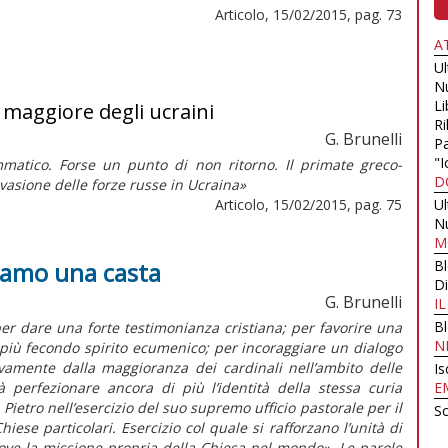
Articolo, 15/02/2015, pag. 73
A
U
N
Li
o maggiore degli ucraini
Ri
G. Brunelli
Pa
"I
atico. Forse un punto di non ritorno. Il primate greco-
D
nvasione delle forze russe in Ucraina»
Articolo, 15/02/2015, pag. 75
U
N
M
siamo una casta
B
Di
G. Brunelli
I
B
er dare una forte testimonianza cristiana; per favorire una
N
più fecondo spirito ecumenico; per incoraggiare un dialogo
vivamente dalla maggioranza dei cardinali nell’ambito delle
Is
 perfezionare ancora di più l’identità della stessa curia
E
Pietro nell’esercizio del suo supremo ufficio pastorale per il
Sc
iese particolari. Esercizio col quale si rafforzano l’unità di
ove la missione propria della Chiesa nel mondo». Le parole