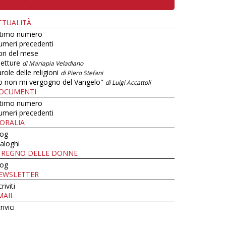
TTUALITÀ
ltimo numero
umeri precedenti
bri del mese
letture
di Mariapia Veladiano
role delle religioni
di Piero Stefani
o non mi vergogno del Vangelo"
di Luigi Accattoli
OCUMENTI
ltimo numero
umeri precedenti
ORALIA
log
aloghi
L REGNO DELLE DONNE
log
EWSLETTER
criviti
MAIL
rivici