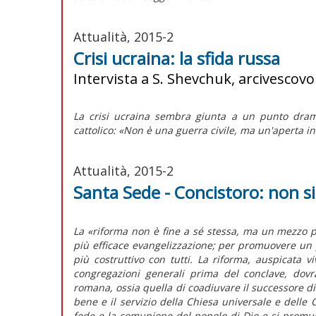
Attualità, 2015-2
Crisi ucraina: la sfida russa
Intervista a S. Shevchuk, arcivescov
La crisi ucraina sembra giunta a un punto dramm
cattolico: «Non è una guerra civile, ma un'aperta i
Attualità, 2015-2
Santa Sede - Concistoro: non 
La «riforma non è fine a sé stessa, ma un mezzo p
più efficace evangelizzazione; per promuovere un 
più costruttivo con tutti. La riforma, auspicata 
congregazioni generali prima del conclave, dovrà
romana, ossia quella di coadiuvare il successore di 
bene e il servizio della Chiesa universale e delle Ch
fede e la comunione del popolo di Dio e si promu