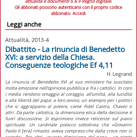
attualità e documenti
o a
Il Regno digitale
.
Gli abbonati possono autenticarsi con il proprio codice
abbonato.
Accedi.
Leggi anche
Attualità, 2013-4
Dibattito - La rinuncia di Benedetto
XVI: a servizio della Chiesa.
Conseguenze teologiche Ef 4,11
H. Legrand
La rinuncia di Benedetto XVI al suo ministero ha suscitato
molta emozione nell’opinione pubblica e fra i cattolici. In coro
i media rendono omaggio al coraggio, all’umiltà, alla lucidità
e alla libertà del papa: a loro avviso, un esempio per i politici
che si aggrappano al potere, come Fidel Castro, Chavez e
altri. Da parte cattolica, la dimensione etica della decisione è
fuori discussione. Si esprimono invece reticenze sul piano
spirituale. Un cardinale polacco sottolinea che «Giovanni
Paolo II [era] rimasto; aveva compreso che dalla croce non si
scende». Per altri, «questa dimissione del papa – un ponte