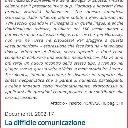
internazionale sull’avvenire della teologia ortodossa, rimasto
celebre per il pressante invito di p. Florovsky a liberarsi dalla
propria «cattività babilonese». Con questo intendeva
svincolarsi dalle influenze latine subite a Kiev, all’inizio nel
XVIII secolo, quando vi si insegnava in quella lingua; e anche
dall’idealismo tedesco, distillato nel XIX secolo dietro il
paravento di una «filosofia religiosa russa» che, per Florovsky,
non era né russa né ortodossa! Per sfuggire a questa
«pseudomorfosi», – espressione che fece fortuna – la teologia
doveva «ritornare ai Padri», senza ripeterli, e darsi come
compito di elaborare una «sintesi neopatristica». Ma 74 anni
più tardi un nuovo incontro dello stesso tipo, avvenuto nel
giugno scorso, questa volta a Volos, a metà strada fra Atene e
Tessalonica, intende prendere le distanze in rapporto alla
sintesi neopatristica che, a parere di numerosi partecipanti,
avrebbe impedito, certo involontariamente, all’ortodossia di
applicarsi alle questioni contemporanee e di contribuire alla
loro discussione.
Articolo - Inserto, 15/09/2010, pag. 510
Documenti, 2002-17
La difficile comunicazione