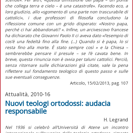
che collega terra e cielo – è una catastrofe». Facendo eco, a
loro giudizio, allo «sgomento di una parte non trascurabile di
cattolici», i due professori di filosofia concludono la
riflessione comune con un grido disperato: «Nostro papa,
perché ci hai abbandonati? ». Infine, un arcivescovo francese
ha dichiarato che Giovanni Paolo II ci aveva dato «l’esempio di
cos’è una fedeltà fino alla fine. (…) Quando si è papa, lo si
resta fino alla morte. È stato sempre così » e la Chiesa –
sembrerebbe pensare il presule – se l’è cavata bene. In
breve, questa rinuncia non è ovvia per taluni cattolici. Perciò,
senza ritornare sulle dichiarazioni già citate, vale la pena
riflettere sul fondamento teologico di questo passo e sulle
sue eventuali conseguenze.
Articolo, 15/02/2013, pag. 107
Attualità, 2010-16
Nuovi teologi ortodossi: audacia
responsabile
H. Legrand
Nel 1936 si celebrò all’Università di Atene un incontro