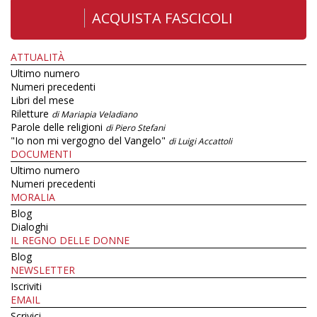
ACQUISTA FASCICOLI
ATTUALITÀ
Ultimo numero
Numeri precedenti
Libri del mese
Riletture
di Mariapia Veladiano
Parole delle religioni
di Piero Stefani
"Io non mi vergogno del Vangelo"
di Luigi Accattoli
DOCUMENTI
Ultimo numero
Numeri precedenti
MORALIA
Blog
Dialoghi
IL REGNO DELLE DONNE
Blog
NEWSLETTER
Iscriviti
EMAIL
Scrivici