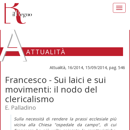
Toggl
navig
A
ATTUALITÀ
Attualità, 16/2014, 15/09/2014, pag. 546
Francesco - Sui laici e sui
movimenti: il nodo del
clericalismo
E. Palladino
Sulla necessità di rendere la prassi ecclesiale più
vicina alla Chiesa "ospedale da campo", di cui