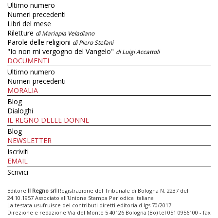
Ultimo numero
Numeri precedenti
Libri del mese
Riletture
di Mariapia Veladiano
Parole delle religioni
di Piero Stefani
"Io non mi vergogno del Vangelo"
di Luigi Accattoli
DOCUMENTI
Ultimo numero
Numeri precedenti
MORALIA
Blog
Dialoghi
IL REGNO DELLE DONNE
Blog
NEWSLETTER
Iscriviti
EMAIL
Scrivici
Editore
Il Regno srl
Registrazione del Tribunale di Bologna N. 2237 del
24.10.1957 Associato all’Unione Stampa Periodica Italiana
La testata usufruisce dei contributi diretti editoria d.lgs 70/2017
Direzione e redazione Via del Monte 5 40126 Bologna (Bo) tel 051 0956100 - fax