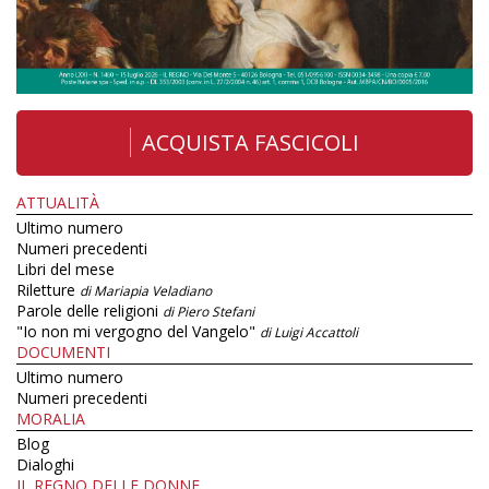
ACQUISTA FASCICOLI
ATTUALITÀ
Ultimo numero
Numeri precedenti
Libri del mese
Riletture
di Mariapia Veladiano
Parole delle religioni
di Piero Stefani
"Io non mi vergogno del Vangelo"
di Luigi Accattoli
DOCUMENTI
Ultimo numero
Numeri precedenti
MORALIA
Blog
Dialoghi
IL REGNO DELLE DONNE