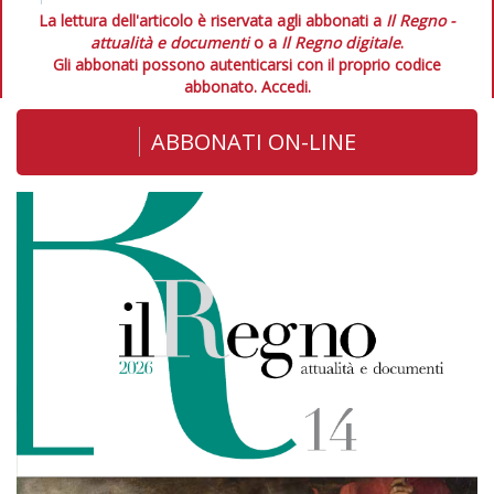
La lettura dell'articolo è riservata agli abbonati a
Il Regno -
attualità e documenti
o a
Il Regno digitale
.
Gli abbonati possono autenticarsi con il proprio codice
abbonato.
Accedi.
ABBONATI ON-LINE