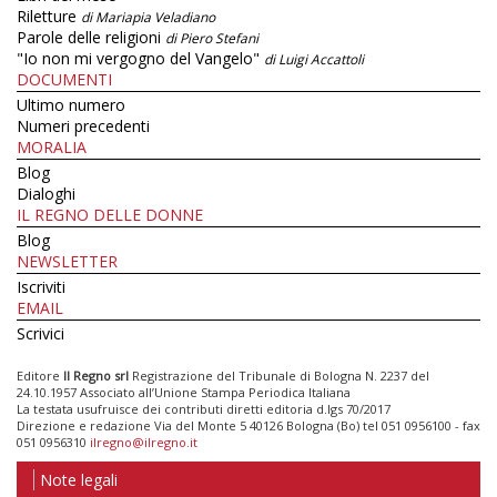
Riletture
di Mariapia Veladiano
Parole delle religioni
di Piero Stefani
"Io non mi vergogno del Vangelo"
di Luigi Accattoli
DOCUMENTI
Ultimo numero
Numeri precedenti
MORALIA
Blog
Dialoghi
IL REGNO DELLE DONNE
Blog
NEWSLETTER
Iscriviti
EMAIL
Scrivici
Editore
Il Regno srl
Registrazione del Tribunale di Bologna N. 2237 del
24.10.1957 Associato all’Unione Stampa Periodica Italiana
La testata usufruisce dei contributi diretti editoria d.lgs 70/2017
Direzione e redazione Via del Monte 5 40126 Bologna (Bo) tel 051 0956100 - fax
051 0956310
ilregno@ilregno.it
Note legali