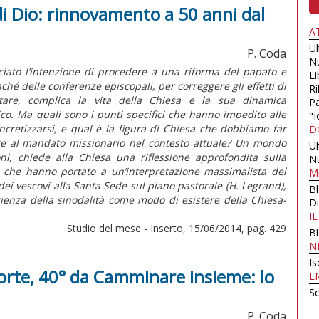
di Dio: rinnovamento a 50 anni dal
A
U
P. Coda
N
iato l’intenzione di procedere a una riforma del papato e
Li
ché delle conferenze episcopali, per correggere gli effetti di
Ri
utare, complica la vita della Chiesa e la sua dinamica
Pa
co. Ma quali sono i punti specifici che hanno impedito alle
"I
concretizzarsi, e qual è la figura di Chiesa che dobbiamo far
D
ere al mandato missionario nel contesto attuale? Un mondo
U
ni, chiede alla Chiesa una riflessione approfondita sulla
N
e che hanno portato a un’interpretazione massimalista del
M
ei vescovi alla Santa Sede sul piano pastorale (H. Legrand),
B
cienza della sinodalità come modo di esistere della Chiesa-
Di
I
Studio del mese - Inserto, 15/06/2014, pag. 429
B
N
Is
morte, 40° da Camminare insieme: lo
E
Sc
P. Coda