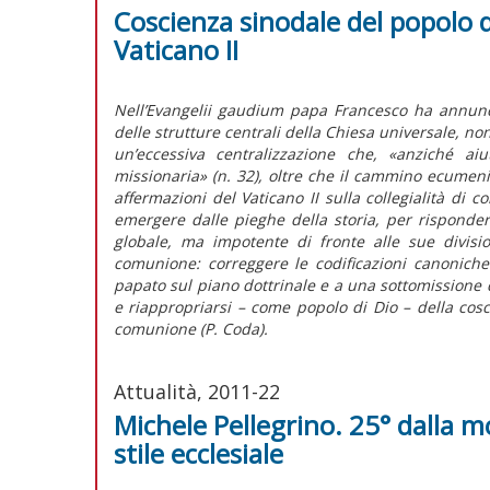
Coscienza sinodale del popolo 
Vaticano II
Nell’Evangelii gaudium papa Francesco ha annunc
delle strutture centrali della Chiesa universale, non
un’eccessiva centralizzazione che, «anziché ai
missionaria» (n. 32), oltre che il cammino ecumeni
affermazioni del Vaticano II sulla collegialità di 
emergere dalle pieghe della storia, per rispond
globale, ma impotente di fronte alle sue divisio
comunione: correggere le codificazioni canonich
papato sul piano dottrinale e a una sottomissione d
e riappropriarsi – come popolo di Dio – della cos
comunione (P. Coda).
Attualità, 2011-22
Michele Pellegrino. 25° dalla 
stile ecclesiale