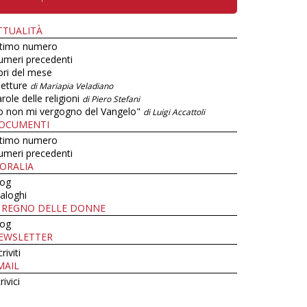
TTUALITÀ
ltimo numero
umeri precedenti
bri del mese
letture
di Mariapia Veladiano
role delle religioni
di Piero Stefani
o non mi vergogno del Vangelo"
di Luigi Accattoli
OCUMENTI
ltimo numero
umeri precedenti
ORALIA
log
aloghi
L REGNO DELLE DONNE
log
EWSLETTER
criviti
MAIL
rivici