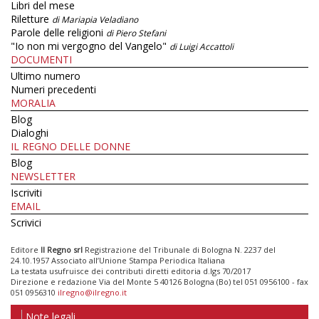
Libri del mese
Riletture
di Mariapia Veladiano
Parole delle religioni
di Piero Stefani
"Io non mi vergogno del Vangelo"
di Luigi Accattoli
DOCUMENTI
Ultimo numero
Numeri precedenti
MORALIA
Blog
Dialoghi
IL REGNO DELLE DONNE
Blog
NEWSLETTER
Iscriviti
EMAIL
Scrivici
Editore
Il Regno srl
Registrazione del Tribunale di Bologna N. 2237 del
24.10.1957 Associato all’Unione Stampa Periodica Italiana
La testata usufruisce dei contributi diretti editoria d.lgs 70/2017
Direzione e redazione Via del Monte 5 40126 Bologna (Bo) tel 051 0956100 - fax
051 0956310
ilregno@ilregno.it
Note legali